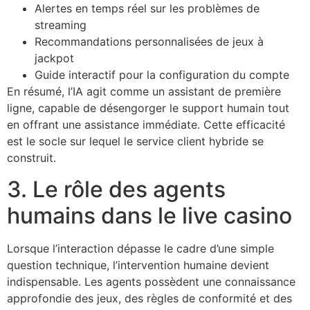
Alertes en temps réel sur les problèmes de
streaming
Recommandations personnalisées de jeux à
jackpot
Guide interactif pour la configuration du compte
En résumé, l’IA agit comme un assistant de première
ligne, capable de désengorger le support humain tout
en offrant une assistance immédiate. Cette efficacité
est le socle sur lequel le service client hybride se
construit.
3. Le rôle des agents
humains dans le live casino
Lorsque l’interaction dépasse le cadre d’une simple
question technique, l’intervention humaine devient
indispensable. Les agents possèdent une connaissance
approfondie des jeux, des règles de conformité et des