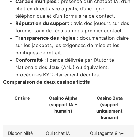
Canaux multiples
: présence d’un chatbot IA, d’un
chat en direct avec agents, d’une ligne
téléphonique et d’un formulaire de contact.
Réputation du support
: avis des joueurs sur des
forums, taux de résolution au premier contact.
Transparence des règles
: documentation claire
sur les jackpots, les exigences de mise et les
politiques de retrait.
Conformité
: licence délivrée par l’Autorité
Nationale des Jeux (ANJ) ou équivalent,
procédures KYC clairement décrites.
Comparaison de deux casinos fictifs
Critère
Casino Alpha
Casino Beta
(support IA +
(support
humain)
uniquement
humain)
Disponibilité
Oui (chat IA
Oui (agents 9 h–