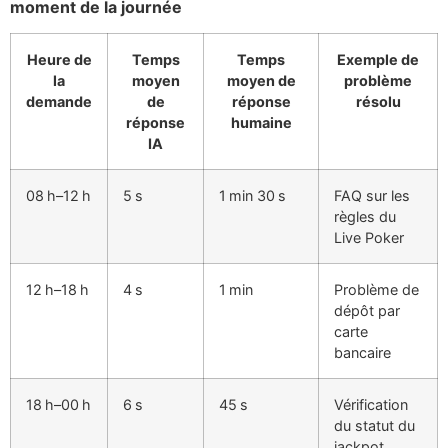
moment de la journée
Heure de
Temps
Temps
Exemple de
la
moyen
moyen de
problème
demande
de
réponse
résolu
réponse
humaine
IA
08 h–12 h
5 s
1 min 30 s
FAQ sur les
règles du
Live Poker
12 h–18 h
4 s
1 min
Problème de
dépôt par
carte
bancaire
18 h–00 h
6 s
45 s
Vérification
du statut du
jackpot