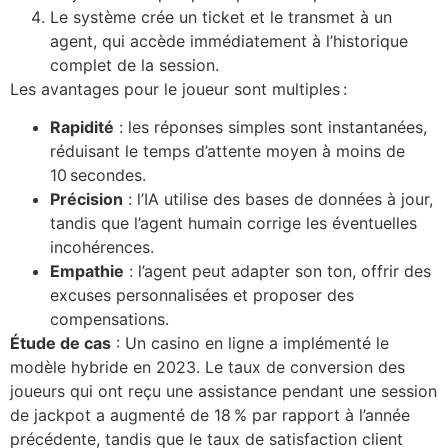
Le système crée un ticket et le transmet à un
agent, qui accède immédiatement à l’historique
complet de la session.
Les avantages pour le joueur sont multiples :
Rapidité
: les réponses simples sont instantanées,
réduisant le temps d’attente moyen à moins de
10 secondes.
Précision
: l’IA utilise des bases de données à jour,
tandis que l’agent humain corrige les éventuelles
incohérences.
Empathie
: l’agent peut adapter son ton, offrir des
excuses personnalisées et proposer des
compensations.
Étude de cas
: Un casino en ligne a implémenté le
modèle hybride en 2023. Le taux de conversion des
joueurs qui ont reçu une assistance pendant une session
de jackpot a augmenté de 18 % par rapport à l’année
précédente, tandis que le taux de satisfaction client