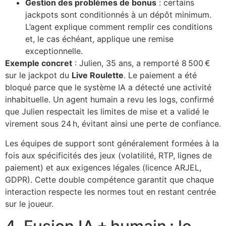
Gestion des problèmes de bonus
: certains
jackpots sont conditionnés à un dépôt minimum.
L’agent explique comment remplir ces conditions
et, le cas échéant, applique une remise
exceptionnelle.
Exemple concret
: Julien, 35 ans, a remporté 8 500 €
sur le jackpot du
Live Roulette
. Le paiement a été
bloqué parce que le système IA a détecté une activité
inhabituelle. Un agent humain a revu les logs, confirmé
que Julien respectait les limites de mise et a validé le
virement sous 24 h, évitant ainsi une perte de confiance.
Les équipes de support sont généralement formées à la
fois aux spécificités des jeux (volatilité, RTP, lignes de
paiement) et aux exigences légales (licence ARJEL,
GDPR). Cette double compétence garantit que chaque
interaction respecte les normes tout en restant centrée
sur le joueur.