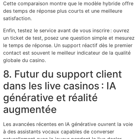
Cette comparaison montre que le modèle hybride offre
des temps de réponse plus courts et une meilleure
satisfaction.
Enfin, testez le service avant de vous inscrire : ouvrez
un ticket de test, posez une question simple et mesurez
le temps de réponse. Un support réactif dès le premier
contact est souvent le meilleur indicateur de la qualité
globale du casino.
8. Futur du support client
dans les live casinos : IA
générative et réalité
augmentée
Les avancées récentes en IA générative ouvrent la voie
à des assistants vocaux capables de converser
naturellement avec le joueur pendant le live dealer.