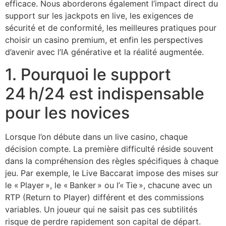
efficace. Nous aborderons également l’impact direct du
support sur les jackpots en live, les exigences de
sécurité et de conformité, les meilleures pratiques pour
choisir un casino premium, et enfin les perspectives
d’avenir avec l’IA générative et la réalité augmentée.
1. Pourquoi le support
24 h/24 est indispensable
pour les novices
Lorsque l’on débute dans un live casino, chaque
décision compte. La première difficulté réside souvent
dans la compréhension des règles spécifiques à chaque
jeu. Par exemple, le Live Baccarat impose des mises sur
le « Player », le « Banker » ou l’« Tie », chacune avec un
RTP (Return to Player) différent et des commissions
variables. Un joueur qui ne saisit pas ces subtilités
risque de perdre rapidement son capital de départ.