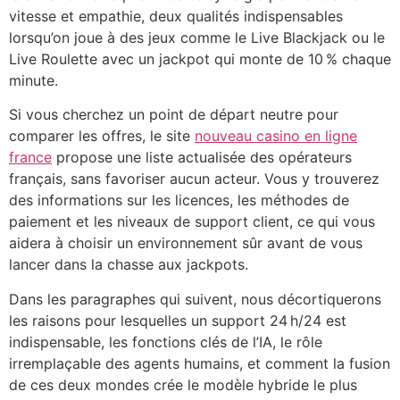
vitesse et empathie, deux qualités indispensables
lorsqu’on joue à des jeux comme le Live Blackjack ou le
Live Roulette avec un jackpot qui monte de 10 % chaque
minute.
Si vous cherchez un point de départ neutre pour
comparer les offres, le site
nouveau casino en ligne
france
propose une liste actualisée des opérateurs
français, sans favoriser aucun acteur. Vous y trouverez
des informations sur les licences, les méthodes de
paiement et les niveaux de support client, ce qui vous
aidera à choisir un environnement sûr avant de vous
lancer dans la chasse aux jackpots.
Dans les paragraphes qui suivent, nous décortiquerons
les raisons pour lesquelles un support 24 h/24 est
indispensable, les fonctions clés de l’IA, le rôle
irremplaçable des agents humains, et comment la fusion
de ces deux mondes crée le modèle hybride le plus