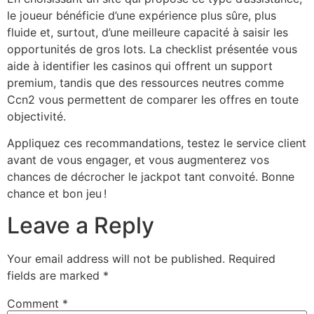
le joueur bénéficie d’une expérience plus sûre, plus
fluide et, surtout, d’une meilleure capacité à saisir les
opportunités de gros lots. La checklist présentée vous
aide à identifier les casinos qui offrent un support
premium, tandis que des ressources neutres comme
Ccn2 vous permettent de comparer les offres en toute
objectivité.
Appliquez ces recommandations, testez le service client
avant de vous engager, et vous augmenterez vos
chances de décrocher le jackpot tant convoité. Bonne
chance et bon jeu !
Leave a Reply
Your email address will not be published.
Required
fields are marked
*
Comment
*