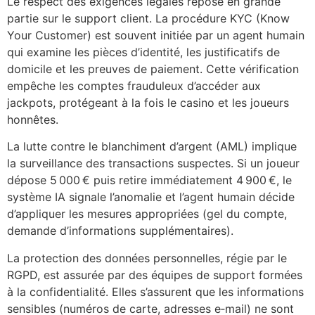
Le respect des exigences légales repose en grande
partie sur le support client. La procédure KYC (Know
Your Customer) est souvent initiée par un agent humain
qui examine les pièces d’identité, les justificatifs de
domicile et les preuves de paiement. Cette vérification
empêche les comptes frauduleux d’accéder aux
jackpots, protégeant à la fois le casino et les joueurs
honnêtes.
La lutte contre le blanchiment d’argent (AML) implique
la surveillance des transactions suspectes. Si un joueur
dépose 5 000 € puis retire immédiatement 4 900 €, le
système IA signale l’anomalie et l’agent humain décide
d’appliquer les mesures appropriées (gel du compte,
demande d’informations supplémentaires).
La protection des données personnelles, régie par le
RGPD, est assurée par des équipes de support formées
à la confidentialité. Elles s’assurent que les informations
sensibles (numéros de carte, adresses e‑mail) ne sont