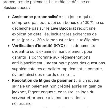
procédures de paiement. Leur rôle se décline en
plusieurs axes :
Assistance personnalisée
: un joueur qui ne
comprend pas pourquoi son bonus de 100 % ne se
déclenche pas sur le
Live Baccarat
reçoit une
explication détaillée, incluant les exigences de
mise (par ex. 30 × le bonus) et les jeux éligibles.
Vérification d’identité (KYC)
: les documents
d’identité sont examinés manuellement pour
garantir la conformité aux réglementations
anti‑blanchiment. L’agent peut poser des questions
supplémentaires et valider rapidement le compte,
évitant ainsi des retards de retrait.
Résolution de litiges de paiement
: si un joueur
signale un paiement non crédité après un gain de
jackpot, l’agent enquête, consulte les logs du
serveur et procède à la compensation si
nécessaire.