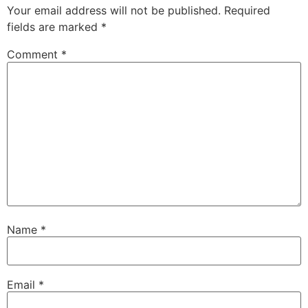
Your email address will not be published.
Required
fields are marked
*
Comment
*
Name
*
Email
*