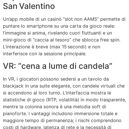
San Valentino
Un’app mobile di un casinò “slot non AAMS” permette di
puntare lo smartphone su una carta da gioco reale:
l’immagine si anima, rivelando cuori fluttuanti e un
mini‑gioco di “caccia al tesoro” che sblocca free spin.
L’interazione è breve (max 15 secondi) e non
interferisce con la sessione principale.
VR: “cena a lume di candela”
In VR, i giocatori possono sedersi a un tavolo da
blackjack in una suite elegante, con candele virtuali che
si accendono al loro turno. L’interfaccia mostra le
statistiche di gioco (RTP, volatilità) in modo trasparente,
mentre la colonna sonora è una melodia soft di
pianoforte. I vantaggi includono immersione totale e
maggiore tempo di permanenza; i rischi comprendono
costi di hardware, latenza di rete e la necessità di