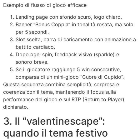
Esempio di flusso di gioco efficace
Landing page con sfondo scuro, logo chiaro.
Banner “Bonus Coppia” in tonalità rosata, ma solo
per 5 secondi.
Slot scelta, barra di caricamento con animazione a
battito cardiaco.
Dopo ogni spin, feedback visivo (sparkle) e
sonoro breve.
Se il giocatore raggiunge 5 win consecutive,
comparsa di un mini‑gioco “Cuore di Cupido”.
Questa sequenza combina semplicità, sorpresa e
coerenza con il tema, mantenendo il focus sulla
performance del gioco e sul RTP (Return to Player)
dichiarato.
3. Il “valentinescape”:
quando il tema festivo