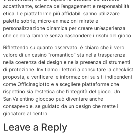
accattivante, scienza dell’engagement e responsabilità
etica. Le piattaforme più affidabili sanno utilizzare
palette sobrie, micro‑animazioni mirate e
personalizzazione dinamica per creare un’esperienza
che celebra l’amore senza nascondere i rischi del gioco.
Riflettendo su quanto osservato, è chiaro che il vero
valore di un casinò “romantico” sta nella trasparenza,
nella coerenza del design e nella presenza di strumenti
di protezione. Invitiamo i lettori a consultare la checklist
proposta, a verificare le informazioni su siti indipendenti
come Officinagiotto e a scegliere piattaforme che
rispettino sia l’estetica che l’integrità del gioco. Un
San Valentino giocoso può diventare anche
consapevole, se guidato da un design che mette il
giocatore al centro.
Leave a Reply