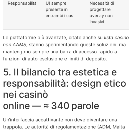
Responsabilità
UI sempre
Necessità di
presente in
progettare
entrambi i casi
overlay non
invasivi
Le piattaforme più avanzate, citate anche su
lista casino
non AAMS
, stanno sperimentando queste soluzioni, ma
mantengono sempre una barra di accesso rapido a
funzioni di auto‑esclusione e limiti di deposito.
5. Il bilancio tra estetica e
responsabilità: design etico
nei casinò
online — ≈ 340 parole
Un’interfaccia accattivante non deve diventare una
trappola. Le autorità di regolamentazione (ADM, Malta