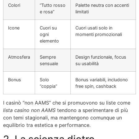
Colori
“Tutto rosso
Palette neutra con accenti
e rosa”
limitati
Icone
Cuori su
Cuori usati solo in
ogni
momenti promozionali
elemento
Atmosfera
Sempre
Design funzionale, focus
sensuale
su usabilità
Bonus
Solo
Bonus variabili, includono
“coppia”
free spin, cashback
I casinò “non AAMS” che si promuovono su liste come
lista casino non AAMS
tendono a sperimentare di più
con temi stagionali, ma mantengono comunque un
equilibrio tra estetica e performance.