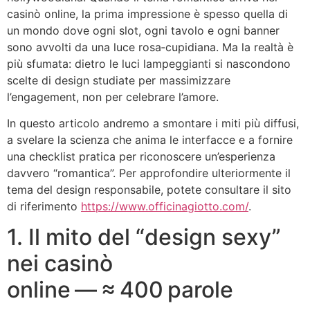
casinò online, la prima impressione è spesso quella di
un mondo dove ogni slot, ogni tavolo e ogni banner
sono avvolti da una luce rosa‑cupidiana. Ma la realtà è
più sfumata: dietro le luci lampeggianti si nascondono
scelte di design studiate per massimizzare
l’engagement, non per celebrare l’amore.
In questo articolo andremo a smontare i miti più diffusi,
a svelare la scienza che anima le interfacce e a fornire
una checklist pratica per riconoscere un’esperienza
davvero “romantica”. Per approfondire ulteriormente il
tema del design responsabile, potete consultare il sito
di riferimento
https://www.officinagiotto.com/
.
1. Il mito del “design sexy”
nei casinò
online — ≈ 400 parole