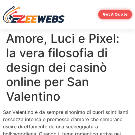
Get A Quote
Amore, Luci e Pixel:
la vera filosofia di
design dei casinò
online per San
Valentino
San Valentino è da sempre sinonimo di cuori scintillanti,
rossezza intensa e promesse d’amore che sembrano
uscire direttamente da una sceneggiatura
hollywoodiana. Quando il tema romantico arriva nei