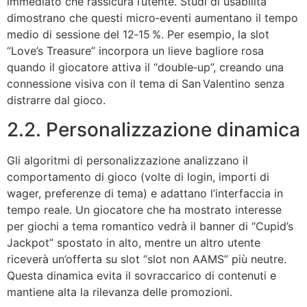
immediato che rassicura l’utente. Studi di usabilità
dimostrano che questi micro‑eventi aumentano il tempo
medio di sessione del 12‑15 %. Per esempio, la slot
“Love’s Treasure” incorpora un lieve bagliore rosa
quando il giocatore attiva il “double‑up”, creando una
connessione visiva con il tema di San Valentino senza
distrarre dal gioco.
2.2. Personalizzazione dinamica
Gli algoritmi di personalizzazione analizzano il
comportamento di gioco (volte di login, importi di
wager, preferenze di tema) e adattano l’interfaccia in
tempo reale. Un giocatore che ha mostrato interesse
per giochi a tema romantico vedrà il banner di “Cupid’s
Jackpot” spostato in alto, mentre un altro utente
riceverà un’offerta su slot “slot non AAMS” più neutre.
Questa dinamica evita il sovraccarico di contenuti e
mantiene alta la rilevanza delle promozioni.