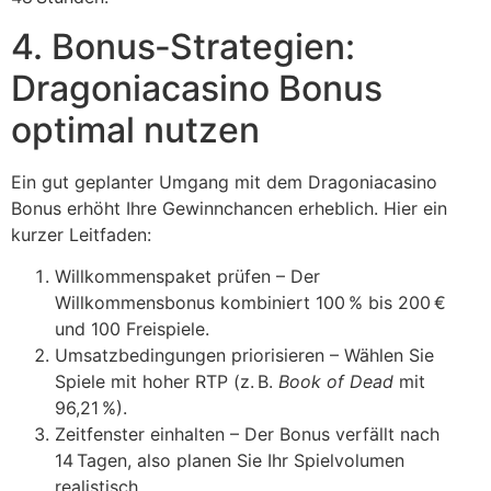
4. Bonus‑Strategien:
Dragoniacasino Bonus
optimal nutzen
Ein gut geplanter Umgang mit dem Dragoniacasino
Bonus erhöht Ihre Gewinnchancen erheblich. Hier ein
kurzer Leitfaden:
Willkommenspaket prüfen – Der
Willkommensbonus kombiniert 100 % bis 200 €
und 100 Freispiele.
Umsatzbedingungen priorisieren – Wählen Sie
Spiele mit hoher RTP (z. B.
Book of Dead
mit
96,21 %).
Zeitfenster einhalten – Der Bonus verfällt nach
14 Tagen, also planen Sie Ihr Spielvolumen
realistisch.