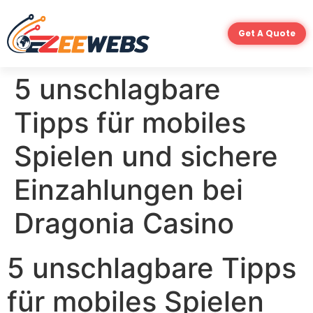
Get A Quote
5 unschlagbare
Tipps für mobiles
Spielen und sichere
Einzahlungen bei
Dragonia Casino
5 unschlagbare Tipps
für mobiles Spielen