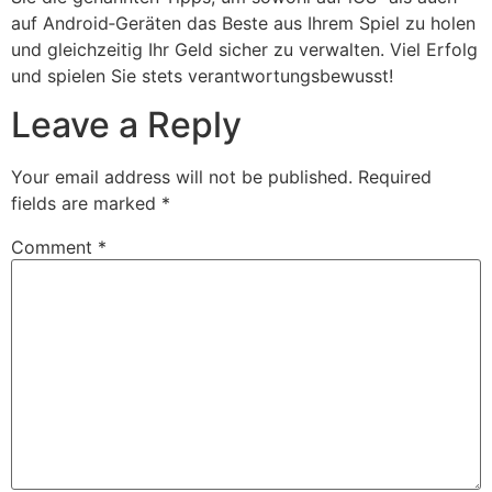
auf Android‑Geräten das Beste aus Ihrem Spiel zu holen
und gleichzeitig Ihr Geld sicher zu verwalten. Viel Erfolg
und spielen Sie stets verantwortungsbewusst!
Leave a Reply
Your email address will not be published.
Required
fields are marked
*
Comment
*