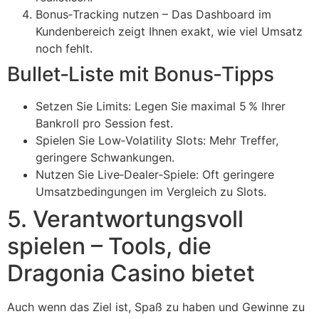
Bonus‑Tracking nutzen – Das Dashboard im
Kundenbereich zeigt Ihnen exakt, wie viel Umsatz
noch fehlt.
Bullet‑Liste mit Bonus‑Tipps
Setzen Sie Limits: Legen Sie maximal 5 % Ihrer
Bankroll pro Session fest.
Spielen Sie Low‑Volatility Slots: Mehr Treffer,
geringere Schwankungen.
Nutzen Sie Live‑Dealer‑Spiele: Oft geringere
Umsatzbedingungen im Vergleich zu Slots.
5. Verantwortungsvoll
spielen – Tools, die
Dragonia Casino bietet
Auch wenn das Ziel ist, Spaß zu haben und Gewinne zu