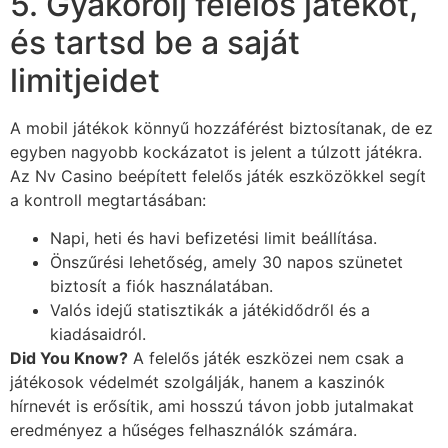
5. Gyakorolj felelős játékot,
és tartsd be a saját
limitjeidet
A mobil játékok könnyű hozzáférést biztosítanak, de ez
egyben nagyobb kockázatot is jelent a túlzott játékra.
Az Nv Casino beépített felelős játék eszközökkel segít
a kontroll megtartásában:
Napi, heti és havi befizetési limit beállítása.
Önszűrési lehetőség, amely 30 napos szünetet
biztosít a fiók használatában.
Valós idejű statisztikák a játékidődről és a
kiadásaidról.
Did You Know?
A felelős játék eszközei nem csak a
játékosok védelmét szolgálják, hanem a kaszinók
hírnevét is erősítik, ami hosszú távon jobb jutalmakat
eredményez a hűséges felhasználók számára.