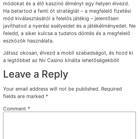
módokat és a élő kaszinó élményt egy helyen élvezd.
Ha betartod a fenti öt stratégiát – a megfelelő fizetési
mód kiválasztásától a felelős játékig – jelentősen
javíthatod a nyerési esélyeidet és a játékélményedet. Ne
feledd, a siker kulcsa a tudatos döntés és a megfelelő
eszközök használata.
Játssz okosan, élvezd a mobil szabadságot, és hozd ki
a legtöbbet az Nv Casino kínálta lehetőségekből!
Leave a Reply
Your email address will not be published.
Required
fields are marked
*
Comment
*