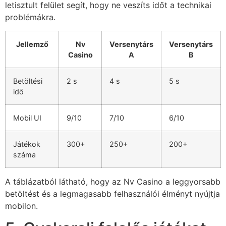
letisztult felület segít, hogy ne veszíts időt a technikai
problémákra.
Jellemző
Nv
Versenytárs
Versenytárs
Casino
A
B
Betöltési
2 s
4 s
5 s
idő
Mobil UI
9/10
7/10
6/10
Játékok
300+
250+
200+
száma
A táblázatból látható, hogy az Nv Casino a leggyorsabb
betöltést és a legmagasabb felhasználói élményt nyújtja
mobilon.