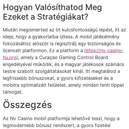
Hogyan Valósíthatod Meg
Ezeket a Stratégiákat?
Miután megismerted az öt kulcsfontosságú lépést, itt az
ideje, hogy a gyakorlatba ültess. A mobil játékélmény
fokozásához először is regisztrálj egy biztonságos és
licencelt platformon. Ez a platform a
https://nv-casino-
hu.org/
, amely a Curaçao Gaming Control Board
engedélyével működik, és a magyar játékosok számára
testre szabott szolgáltatásokat kínál. Itt megtalálod a
legfrissebb bónuszokat, a gyors kifizetéseket és a
mobilra optimalizált felületet, amely minden fenti tippet
támogat.
Összegzés
Az Nv Casino mobil platformja lehetővé teszi, hogy a
legmodernebb bónusz rendszert, a gyors fizetési