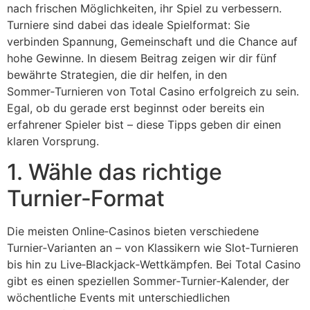
nach frischen Möglichkeiten, ihr Spiel zu verbessern.
Turniere sind dabei das ideale Spielformat: Sie
verbinden Spannung, Gemeinschaft und die Chance auf
hohe Gewinne. In diesem Beitrag zeigen wir dir fünf
bewährte Strategien, die dir helfen, in den
Sommer‑Turnieren von Total Casino erfolgreich zu sein.
Egal, ob du gerade erst beginnst oder bereits ein
erfahrener Spieler bist – diese Tipps geben dir einen
klaren Vorsprung.
1. Wähle das richtige
Turnier‑Format
Die meisten Online‑Casinos bieten verschiedene
Turnier‑Varianten an – von Klassikern wie Slot‑Turnieren
bis hin zu Live‑Blackjack‑Wettkämpfen. Bei Total Casino
gibt es einen speziellen Sommer‑Turnier‑Kalender, der
wöchentliche Events mit unterschiedlichen