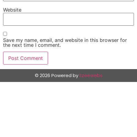
Website
Save my name, email, and website in this browser for
the next time I comment.
© 2026 Powered by
Ezeewebs