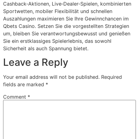
Cashback‑Aktionen, Live‑Dealer‑Spielen, kombinierten
Sportwetten, mobiler Flexibilität und schnellen
Auszahlungen maximieren Sie Ihre Gewinnchancen im
Qbets Casino. Setzen Sie die vorgestellten Strategien
um, bleiben Sie verantwortungsbewusst und genießen
Sie ein erstklassiges Spielerlebnis, das sowohl
Sicherheit als auch Spannung bietet.
Leave a Reply
Your email address will not be published.
Required
fields are marked
*
Comment
*