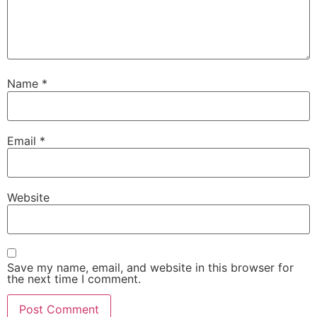
Name
*
Email
*
Website
Save my name, email, and website in this browser for
the next time I comment.