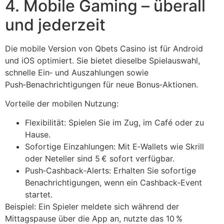
4. Mobile Gaming – überall
und jederzeit
Die mobile Version von Qbets Casino ist für Android
und iOS optimiert. Sie bietet dieselbe Spielauswahl,
schnelle Ein‑ und Auszahlungen sowie
Push‑Benachrichtigungen für neue Bonus‑Aktionen.
Vorteile der mobilen Nutzung:
Flexibilität: Spielen Sie im Zug, im Café oder zu
Hause.
Sofortige Einzahlungen: Mit E‑Wallets wie Skrill
oder Neteller sind 5 € sofort verfügbar.
Push‑Cashback‑Alerts: Erhalten Sie sofortige
Benachrichtigungen, wenn ein Cashback‑Event
startet.
Beispiel: Ein Spieler meldete sich während der
Mittagspause über die App an, nutzte das 10 %