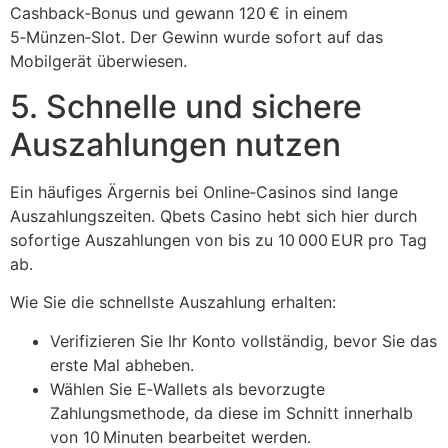
Cashback‑Bonus und gewann 120 € in einem
5‑Münzen‑Slot. Der Gewinn wurde sofort auf das
Mobilgerät überwiesen.
5. Schnelle und sichere
Auszahlungen nutzen
Ein häufiges Ärgernis bei Online‑Casinos sind lange
Auszahlungszeiten. Qbets Casino hebt sich hier durch
sofortige Auszahlungen von bis zu 10 000 EUR pro Tag
ab.
Wie Sie die schnellste Auszahlung erhalten:
Verifizieren Sie Ihr Konto vollständig, bevor Sie das
erste Mal abheben.
Wählen Sie E‑Wallets als bevorzugte
Zahlungsmethode, da diese im Schnitt innerhalb
von 10 Minuten bearbeitet werden.