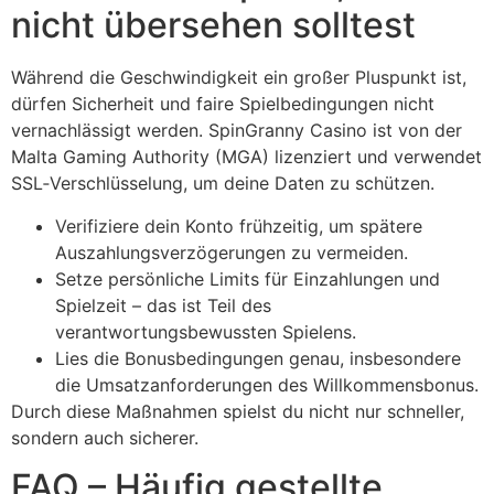
nicht übersehen solltest
Während die Geschwindigkeit ein großer Pluspunkt ist,
dürfen Sicherheit und faire Spielbedingungen nicht
vernachlässigt werden. SpinGranny Casino ist von der
Malta Gaming Authority (MGA) lizenziert und verwendet
SSL‑Verschlüsselung, um deine Daten zu schützen.
Verifiziere dein Konto frühzeitig, um spätere
Auszahlungsverzögerungen zu vermeiden.
Setze persönliche Limits für Einzahlungen und
Spielzeit – das ist Teil des
verantwortungsbewussten Spielens.
Lies die Bonusbedingungen genau, insbesondere
die Umsatzanforderungen des Willkommensbonus.
Durch diese Maßnahmen spielst du nicht nur schneller,
sondern auch sicherer.
FAQ – Häufig gestellte