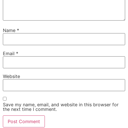
Name
*
Email
*
Website
Save my name, email, and website in this browser for
the next time I comment.