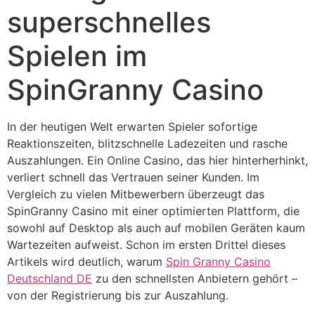
superschnelles
Spielen im
SpinGranny Casino
In der heutigen Welt erwarten Spieler sofortige
Reaktionszeiten, blitzschnelle Ladezeiten und rasche
Auszahlungen. Ein Online Casino, das hier hinterherhinkt,
verliert schnell das Vertrauen seiner Kunden. Im
Vergleich zu vielen Mitbewerbern überzeugt das
SpinGranny Casino mit einer optimierten Plattform, die
sowohl auf Desktop als auch auf mobilen Geräten kaum
Wartezeiten aufweist. Schon im ersten Drittel dieses
Artikels wird deutlich, warum
Spin Granny Casino
Deutschland DE
zu den schnellsten Anbietern gehört –
von der Registrierung bis zur Auszahlung.