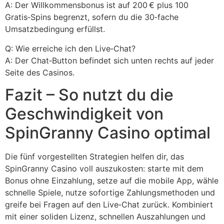
A: Der Willkommensbonus ist auf 200 € plus 100
Gratis‑Spins begrenzt, sofern du die 30‑fache
Umsatzbedingung erfüllst.
Q: Wie erreiche ich den Live‑Chat?
A: Der Chat‑Button befindet sich unten rechts auf jeder
Seite des Casinos.
Fazit – So nutzt du die
Geschwindigkeit von
SpinGranny Casino optimal
Die fünf vorgestellten Strategien helfen dir, das
SpinGranny Casino voll auszukosten: starte mit dem
Bonus ohne Einzahlung, setze auf die mobile App, wähle
schnelle Spiele, nutze sofortige Zahlungsmethoden und
greife bei Fragen auf den Live‑Chat zurück. Kombiniert
mit einer soliden Lizenz, schnellen Auszahlungen und