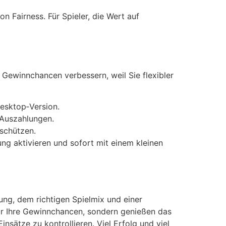
n Fairness. Für Spieler, die Wert auf
 Gewinnchancen verbessern, weil Sie flexibler
Desktop‑Version.
 Auszahlungen.
 schützen.
ng aktivieren und sofort mit einem kleinen
ng, dem richtigen Spielmix und einer
ur Ihre Gewinnchancen, sondern genießen das
nsätze zu kontrollieren. Viel Erfolg und viel