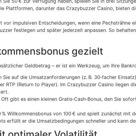
 Sie 50 € zur Verfügung haben, spielen Sie in drei Sitzunge
ele Plattformen, darunter das Crazybuzzer Casino, bieten di
tzt vor impulsiven Entscheidungen, wenn eine Pechsträhne e
buzzer festlegen und später jederzeit anpassen. So behalten 
lkommensbonus gezielt
ätzlicher Geldbetrag – er ist ein Werkzeug, um Ihre Bankro
Sie auf die Umsatzanforderungen (z. B. 30‑facher Einsatz) 
er RTP (Return to Player). Im Crazybuzzer Casino liegen di
ert.
Oft gibt es einen kleinen Gratis‑Cash‑Bonus, den Sie sofor
100 % Willkommensbonus von 100 € und spielt zunächst mit 
Slots erfüllt er die Umsatzbedingungen schneller und kann 
t optimaler Volatilität