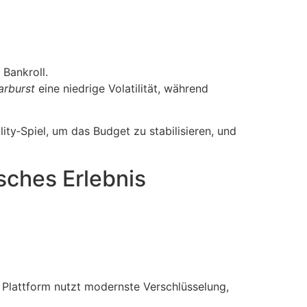
 Bankroll.
arburst
eine niedrige Volatilität, während
lity‑Spiel, um das Budget zu stabilisieren, und
isches Erlebnis
e Plattform nutzt modernste Verschlüsselung,