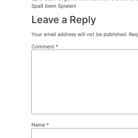
Spaß beim Spielen!
Leave a Reply
Your email address will not be published.
Req
Comment
*
Name
*