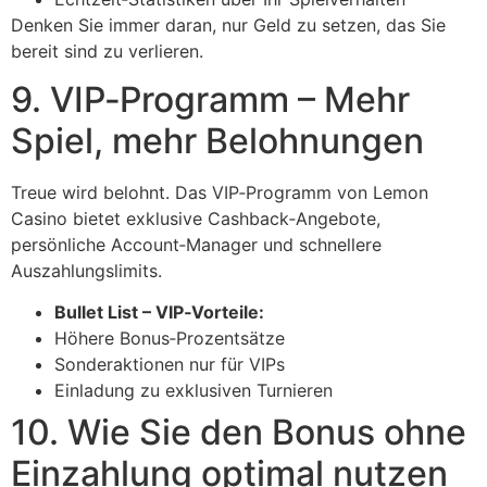
Denken Sie immer daran, nur Geld zu setzen, das Sie
bereit sind zu verlieren.
9. VIP‑Programm – Mehr
Spiel, mehr Belohnungen
Treue wird belohnt. Das VIP‑Programm von Lemon
Casino bietet exklusive Cashback‑Angebote,
persönliche Account‑Manager und schnellere
Auszahlungslimits.
Bullet List – VIP‑Vorteile:
Höhere Bonus‑Prozentsätze
Sonderaktionen nur für VIPs
Einladung zu exklusiven Turnieren
10. Wie Sie den Bonus ohne
Einzahlung optimal nutzen