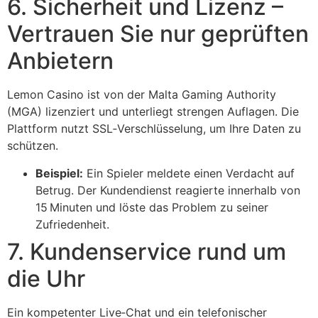
6. Sicherheit und Lizenz –
Vertrauen Sie nur geprüften
Anbietern
Lemon Casino ist von der Malta Gaming Authority
(MGA) lizenziert und unterliegt strengen Auflagen. Die
Plattform nutzt SSL‑Verschlüsselung, um Ihre Daten zu
schützen.
Beispiel:
Ein Spieler meldete einen Verdacht auf
Betrug. Der Kundendienst reagierte innerhalb von
15 Minuten und löste das Problem zu seiner
Zufriedenheit.
7. Kundenservice rund um
die Uhr
Ein kompetenter Live‑Chat und ein telefonischer