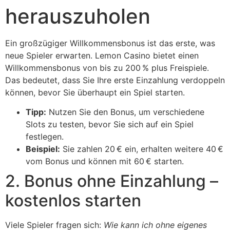
herauszuholen
Ein großzügiger Willkommensbonus ist das erste, was
neue Spieler erwarten. Lemon Casino bietet einen
Willkommensbonus von bis zu 200 % plus Freispiele.
Das bedeutet, dass Sie Ihre erste Einzahlung verdoppeln
können, bevor Sie überhaupt ein Spiel starten.
Tipp:
Nutzen Sie den Bonus, um verschiedene
Slots zu testen, bevor Sie sich auf ein Spiel
festlegen.
Beispiel:
Sie zahlen 20 € ein, erhalten weitere 40 €
vom Bonus und können mit 60 € starten.
2. Bonus ohne Einzahlung –
kostenlos starten
Viele Spieler fragen sich:
Wie kann ich ohne eigenes