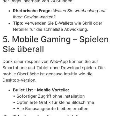
der Regel innerhalb von 24 Stunden.
Rhetorische Frage:
Wollen Sie wochenlang auf
Ihren Gewinn warten?
Tipp:
Verwenden Sie E‑Wallets wie Skrill oder
Neteller für die schnellste Abwicklung.
5. Mobile Gaming – Spielen
Sie überall
Dank einer responsiven Web‑App können Sie auf
Smartphone und Tablet ohne Download spielen. Die
mobile Oberfläche ist genauso intuitiv wie die
Desktop‑Version.
Bullet List – Mobile Vorteile:
• Sofortiger Zugriff ohne Installation
• Optimierte Grafik für kleine Bildschirme
• Alle Bonusangebote bleiben erhalten