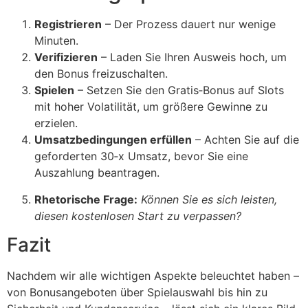
Registrieren
– Der Prozess dauert nur wenige
Minuten.
Verifizieren
– Laden Sie Ihren Ausweis hoch, um
den Bonus freizuschalten.
Spielen
– Setzen Sie den Gratis‑Bonus auf Slots
mit hoher Volatilität, um größere Gewinne zu
erzielen.
Umsatzbedingungen erfüllen
– Achten Sie auf die
geforderten 30‑x Umsatz, bevor Sie eine
Auszahlung beantragen.
Rhetorische Frage:
Können Sie es sich leisten,
diesen kostenlosen Start zu verpassen?
Fazit
Nachdem wir alle wichtigen Aspekte beleuchtet haben –
von Bonusangeboten über Spielauswahl bis hin zu