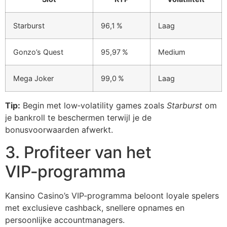
Starburst
96,1 %
Laag
Gonzo’s Quest
95,97 %
Medium
Mega Joker
99,0 %
Laag
Tip:
Begin met low‑volatility games zoals
Starburst
om
je bankroll te beschermen terwijl je de
bonusvoorwaarden afwerkt.
3. Profiteer van het
VIP‑programma
Kansino Casino’s VIP‑programma beloont loyale spelers
met exclusieve cashback, snellere opnames en
persoonlijke accountmanagers.