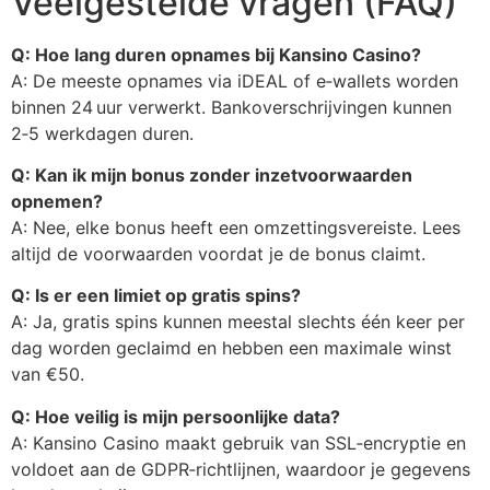
Veelgestelde vragen (FAQ)
Q: Hoe lang duren opnames bij Kansino Casino?
A: De meeste opnames via iDEAL of e‑wallets worden
binnen 24 uur verwerkt. Bankoverschrijvingen kunnen
2‑5 werkdagen duren.
Q: Kan ik mijn bonus zonder inzetvoorwaarden
opnemen?
A: Nee, elke bonus heeft een omzettingsvereiste. Lees
altijd de voorwaarden voordat je de bonus claimt.
Q: Is er een limiet op gratis spins?
A: Ja, gratis spins kunnen meestal slechts één keer per
dag worden geclaimd en hebben een maximale winst
van €50.
Q: Hoe veilig is mijn persoonlijke data?
A: Kansino Casino maakt gebruik van SSL‑encryptie en
voldoet aan de GDPR‑richtlijnen, waardoor je gegevens