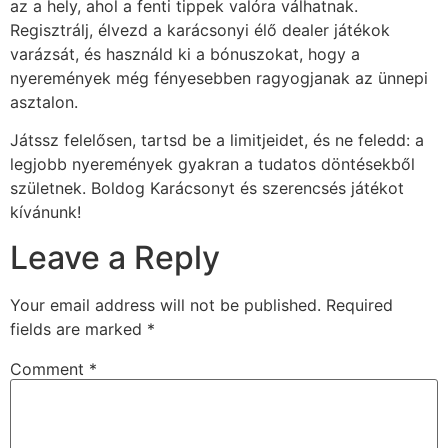
az a hely, ahol a fenti tippek valóra válhatnak.
Regisztrálj, élvezd a karácsonyi élő dealer játékok
varázsát, és használd ki a bónuszokat, hogy a
nyeremények még fényesebben ragyogjanak az ünnepi
asztalon.
Játssz felelősen, tartsd be a limitjeidet, és ne feledd: a
legjobb nyeremények gyakran a tudatos döntésekből
születnek. Boldog Karácsonyt és szerencsés játékot
kívánunk!
Leave a Reply
Your email address will not be published.
Required
fields are marked
*
Comment
*