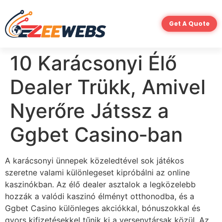
Get A Quote
10 Karácsonyi Élő
Dealer Trükk, Amivel
Nyerőre Játssz a
Ggbet Casino‑ban
A karácsonyi ünnepek közeledtével sok játékos
szeretne valami különlegeset kipróbálni az online
kaszinókban. Az élő dealer asztalok a legközelebb
hozzák a valódi kaszinó élményt otthonodba, és a
Ggbet Casino különleges akciókkal, bónuszokkal és
gyors kifizetésekkel tűnik ki a versenytársak közül. Az