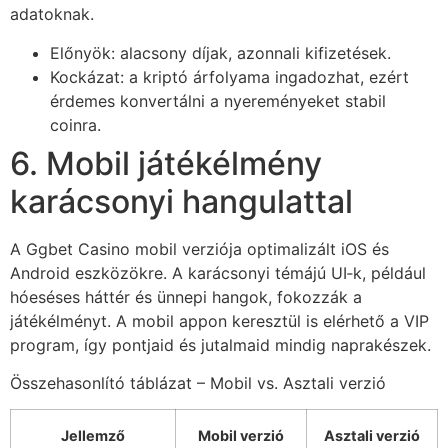
adatoknak.
Előnyök: alacsony díjak, azonnali kifizetések.
Kockázat: a kriptó árfolyama ingadozhat, ezért
érdemes konvertálni a nyereményeket stabil
coinra.
6. Mobil játékélmény
karácsonyi hangulattal
A Ggbet Casino mobil verziója optimalizált iOS és
Android eszközökre. A karácsonyi témájú UI‑k, például
hóeséses háttér és ünnepi hangok, fokozzák a
játékélményt. A mobil appon keresztül is elérhető a VIP
program, így pontjaid és jutalmaid mindig naprakészek.
Összehasonlító táblázat – Mobil vs. Asztali verzió
Jellemző
Mobil verzió
Asztali verzió