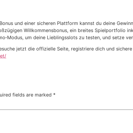
Bonus und einer sicheren Plattform kannst du deine Gewinn
großzügigen Willkommensbonus, ein breites Spielportfolio i
mo‑Modus, um deine Lieblingsslots zu testen, und setze ve
suche jetzt die offizielle Seite, registriere dich und siche
et/
uired fields are marked
*