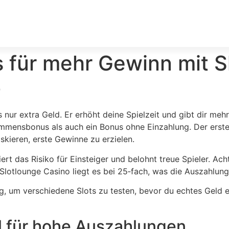
 für mehr Gewinn mit S
o
s nur extra Geld. Er erhöht deine Spielzeit und gibt dir me
mmensbonus als auch ein Bonus ohne Einzahlung. Der erste g
skieren, erste Gewinne zu erzielen.
ert das Risiko für Einsteiger und belohnt treue Spieler. Ac
i Slotlounge Casino liegt es bei 25‑fach, was die Auszahlung
, um verschiedene Slots zu testen, bevor du echtes Geld ei
el für hohe Auszahlungen