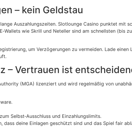
en – kein Geldstau
d lange Auszahlungszeiten. Slotlounge Casino punktet mit sc
E‑Wallets wie Skrill und Neteller sind am schnellsten (bis
 Registrierung, um Verzögerungen zu vermeiden. Lade einen
ft.
nz – Vertrauen ist entscheide
Authority (MGA) lizenziert und wird regelmäßig von unabhä
tware.
zum Selbst‑Ausschluss und Einzahlungslimits.
 dass deine Einlagen geschützt sind und das Spiel fair abl