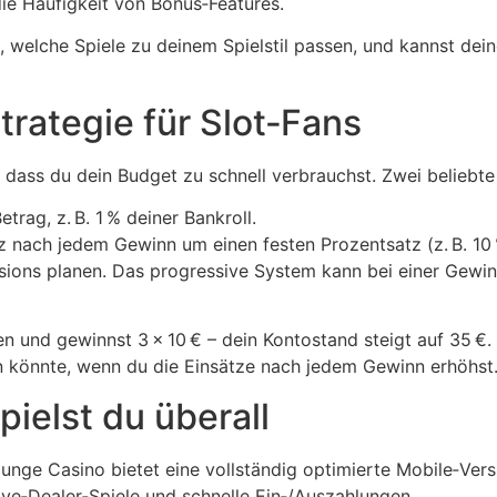
ie Häufigkeit von Bonus‑Features.
elche Spiele zu deinem Spielstil passen, und kannst dein
strategie für Slot‑Fans
, dass du dein Budget zu schnell verbrauchst. Zwei beliebt
trag, z. B. 1 % deiner Bankroll.
z nach jedem Gewinn um einen festen Prozentsatz (z. B. 10 
 Sessions planen. Das progressive System kann bei einer Gewi
den und gewinnst 3 × 10 € – dein Kontostand steigt auf 35 €. 
n könnte, wenn du die Einsätze nach jedem Gewinn erhöhst
pielst du überall
lounge Casino bietet eine vollständig optimierte Mobile‑Ver
ive‑Dealer‑Spiele und schnelle Ein‑/Auszahlungen.