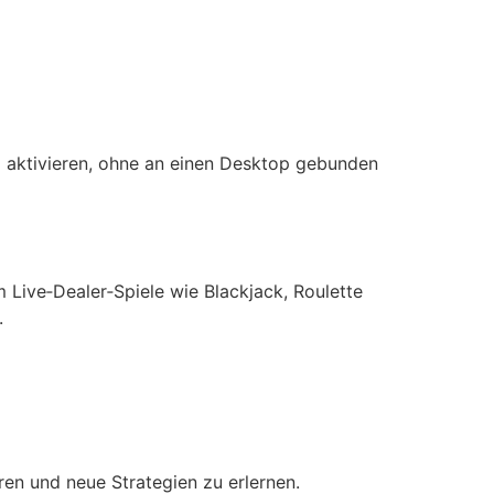
 aktivieren, ohne an einen Desktop gebunden
 Live‑Dealer‑Spiele wie Blackjack, Roulette
.
ren und neue Strategien zu erlernen.