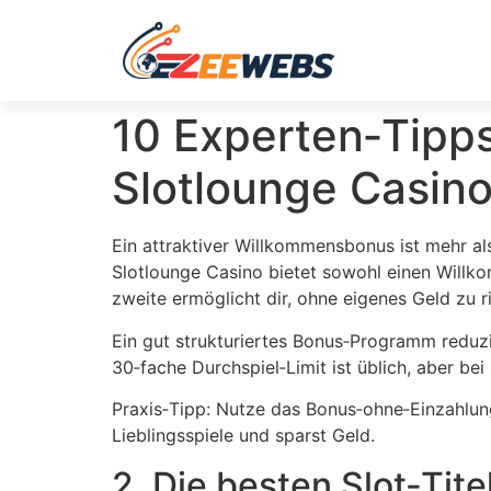
10 Experten‑Tipps
Slotlounge Casin
Ein attraktiver Willkommensbonus ist mehr al
Slotlounge Casino bietet sowohl einen Willko
zweite ermöglicht dir, ohne eigenes Geld zu ri
Ein gut strukturiertes Bonus‑Programm reduzi
30‑fache Durchspiel‑Limit ist üblich, aber be
Praxis‑Tipp: Nutze das Bonus‑ohne‑Einzahlung
Lieblingsspiele und sparst Geld.
2. Die besten Slot‑Tit