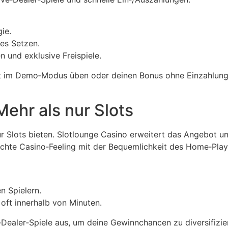
ie.
es Setzen.
 und exklusive Freispiele.
it im Demo‑Modus üben oder deinen Bonus ohne Einzahlung
Mehr als nur Slots
ur Slots bieten. Slotlounge Casino erweitert das Angebot um
echte Casino‑Feeling mit der Bequemlichkeit des Home‑Play
n Spielern.
oft innerhalb von Minuten.
‑Dealer‑Spiele aus, um deine Gewinnchancen zu diversifizie