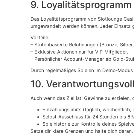
9. Loyalitätsprogramm
Das Loyalitätsprogramm von Slotlounge Casino
umgewandelt werden können. Jeder Einsatz ge
Vorteile:
– Stufenbasierte Belohnungen (Bronze, Silber, 
– Exklusive Aktionen nur für VIP‑Mitglieder.
– Persönlicher Account‑Manager ab Gold‑Stuf
Durch regelmäßiges Spielen im Demo‑Modus u
10. Verantwortungsvoll
Auch wenn das Ziel ist, Gewinne zu erzielen,
Einzahlungslimits (täglich, wöchentlich, 
Selbst‑Ausschluss für 24 Stunden bis 6 
Spielhistorie zur Kontrolle deines Spielv
Setze dir klare Grenzen und halte dich daran