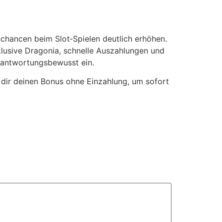
chancen beim Slot‑Spielen deutlich erhöhen.
nklusive Dragonia, schnelle Auszahlungen und
rantwortungsbewusst ein.
re dir deinen Bonus ohne Einzahlung, um sofort