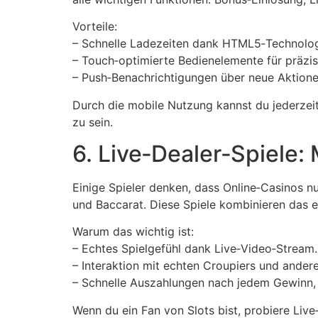
Vorteile:
– Schnelle Ladezeiten dank HTML5‑Technolog
– Touch‑optimierte Bedienelemente für präzis
– Push‑Benachrichtigungen über neue Aktionen
Durch die mobile Nutzung kannst du jederze
zu sein.
6. Live‑Dealer‑Spiele: 
Einige Spieler denken, dass Online‑Casinos n
und Baccarat. Diese Spiele kombinieren das 
Warum das wichtig ist:
– Echtes Spielgefühl dank Live‑Video‑Stream.
– Interaktion mit echten Croupiers und andere
– Schnelle Auszahlungen nach jedem Gewinn, 
Wenn du ein Fan von Slots bist, probiere Live