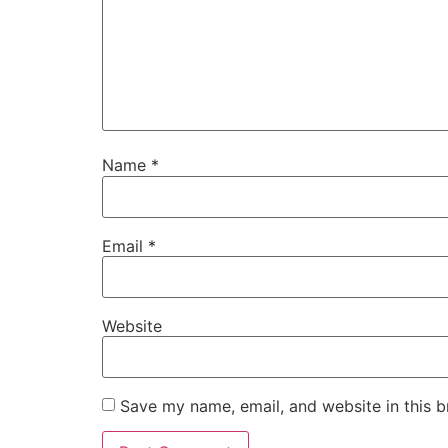
Name
*
Email
*
Website
Save my name, email, and website in this b