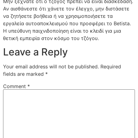
Μην ξεχνάτε ότι ο τζόγος πρέπει να είναι διασκέδαση.
Αν αισθάνεστε ότι χάνετε τον έλεγχο, μην διστάσετε
να ζητήσετε βοήθεια ή να χρησιμοποιήσετε τα
εργαλεία αυτοαποκλεισμού που προσφέρει το Betista.
Η υπεύθυνη παιχνιδοποίηση είναι το κλειδί για μια
θετική εμπειρία στον κόσμο του τζόγου.
Leave a Reply
Your email address will not be published.
Required
fields are marked
*
Comment
*