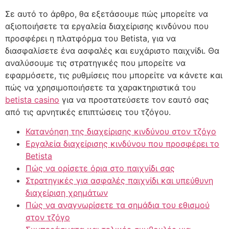
Σε αυτό το άρθρο, θα εξετάσουμε πώς μπορείτε να
αξιοποιήσετε τα εργαλεία διαχείρισης κινδύνου που
προσφέρει η πλατφόρμα του Betista, για να
διασφαλίσετε ένα ασφαλές και ευχάριστο παιχνίδι. Θα
αναλύσουμε τις στρατηγικές που μπορείτε να
εφαρμόσετε, τις ρυθμίσεις που μπορείτε να κάνετε και
πώς να χρησιμοποιήσετε τα χαρακτηριστικά του
betista casino
για να προστατεύσετε τον εαυτό σας
από τις αρνητικές επιπτώσεις του τζόγου.
Κατανόηση της διαχείρισης κινδύνου στον τζόγο
Εργαλεία διαχείρισης κινδύνου που προσφέρει το
Betista
Πώς να ορίσετε όρια στο παιχνίδι σας
Στρατηγικές για ασφαλές παιχνίδι και υπεύθυνη
διαχείριση χρημάτων
Πώς να αναγνωρίσετε τα σημάδια του εθισμού
στον τζόγο