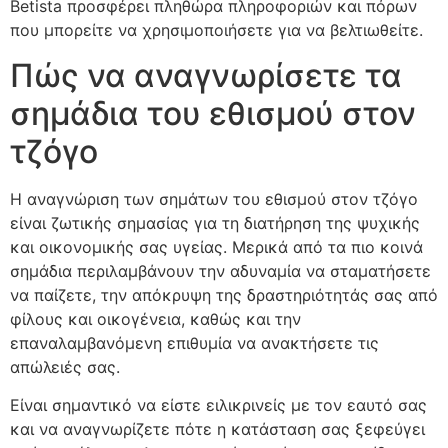
Betista προσφέρει πληθώρα πληροφοριών και πόρων
που μπορείτε να χρησιμοποιήσετε για να βελτιωθείτε.
Πώς να αναγνωρίσετε τα
σημάδια του εθισμού στον
τζόγο
Η αναγνώριση των σημάτων του εθισμού στον τζόγο
είναι ζωτικής σημασίας για τη διατήρηση της ψυχικής
και οικονομικής σας υγείας. Μερικά από τα πιο κοινά
σημάδια περιλαμβάνουν την αδυναμία να σταματήσετε
να παίζετε, την απόκρυψη της δραστηριότητάς σας από
φίλους και οικογένεια, καθώς και την
επαναλαμβανόμενη επιθυμία να ανακτήσετε τις
απώλειές σας.
Είναι σημαντικό να είστε ειλικρινείς με τον εαυτό σας
και να αναγνωρίζετε πότε η κατάσταση σας ξεφεύγει