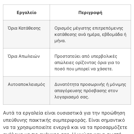
Εργαλείο
Περιγραφή
Όρια Κατάθεσης
Ορισμός μέγιστης επιτρεπόμενης
κατάθεσης ανά ημέρα, εβδομάδα ή
μήνα.
Όρια Απωλειών
Προστατεύει από υπερβολικές
απώλειες ορίζοντας όρια για το
ποσό που μπορεί να χάσετε.
Αυτοαποκλεισμός
Δυνατότητα προσωρινής ή μόνιμης
απαγόρευσης πρόσβασης στον
λογαριασμό σας.
Αυτά τα εργαλεία είναι ουσιαστικά για την προώθηση
υπεύθυνης παικτικής συμπεριφοράς. Είναι σημαντικό
να τα χρησιμοποιείτε ενεργά και να τα προσαρμόζετε