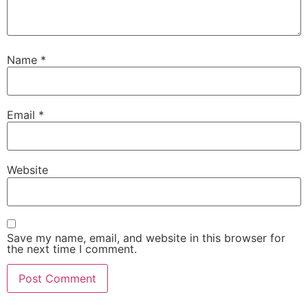
Name
*
Email
*
Website
Save my name, email, and website in this browser for
the next time I comment.