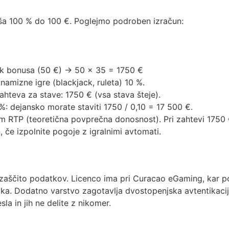
ša 100 % do 100 €. Poglejmo podroben izračun:
ek bonusa (50 €) → 50 × 35 = 1750 €
 namizne igre (blackjack, ruleta) 10 %.
zahteva za stave: 1750 € (vsa stava šteje).
 %: dejansko morate staviti 1750 / 0,10 = 17 500 €.
im RTP (teoretična povprečna donosnost). Pri zahtevi 1750
 če izpolnite pogoje z igralnimi avtomati.
 zaščito podatkov. Licenco ima pri Curacao eGaming, kar p
ka. Dodatno varstvo zagotavlja dvostopenjska avtentikacija
a in jih ne delite z nikomer.