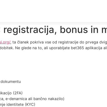
registracija, bonus in 
i.org/
, ta članek pokriva vse od registracije do prvega dvig
itek. Ne glede na to, ali uporabljate bet365 aplikacija al
m dokumentu
ikacijo (2FA)
ica, e-denarnica ali bančno nakazilo)
nje identitete (KYC)