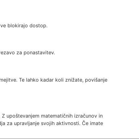
ave blokirajo dostop.
ovezavo za ponastavitev.
ejitve. Te lahko kadar koli znižate, povišanje
ti. Z upoštevanjem matematičnih izračunov in
ja za upravljanje svojih aktivnosti. Če imate