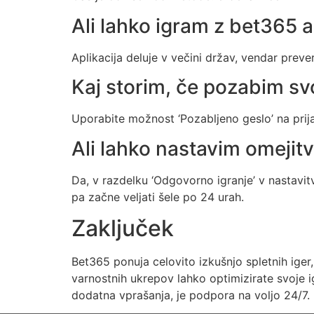
Ali lahko igram z bet365 ap
Aplikacija deluje v večini držav, vendar preve
Kaj storim, če pozabim sv
Uporabite možnost ‘Pozabljeno geslo’ na prija
Ali lahko nastavim omejit
Da, v razdelku ‘Odgovorno igranje’ v nastavit
pa začne veljati šele po 24 urah.
Zaključek
Bet365 ponuja celovito izkušnjo spletnih iger
varnostnih ukrepov lahko optimizirate svoje ig
dodatna vprašanja, je podpora na voljo 24/7.