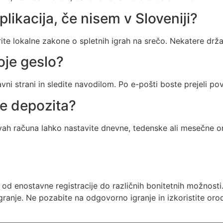
likacija, če nisem v Sloveniji?
rite lokalne zakone o spletnih igrah na srečo. Nekatere drž
oje geslo?
vni strani in sledite navodilom. Po e-pošti boste prejeli p
ve depozita?
vah računa lahko nastavite dnevne, tedenske ali mesečne om
, od enostavne registracije do različnih bonitetnih možnos
ranje. Ne pozabite na odgovorno igranje in izkoristite orod