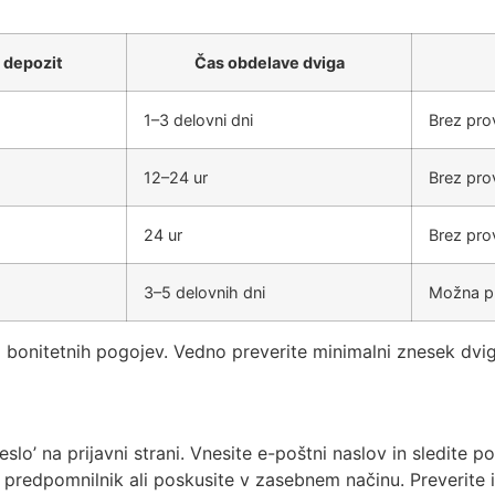
 depozit
Čas obdelave dviga
1–3 delovni dni
Brez prov
12–24 ur
Brez prov
24 ur
Brez prov
3–5 delovnih dni
Možna pr
i bonitetnih pogojev. Vedno preverite minimalni znesek dvig
eslo’ na prijavni strani. Vnesite e-poštni naslov in sledite 
i predpomnilnik ali poskusite v zasebnem načinu. Preverite