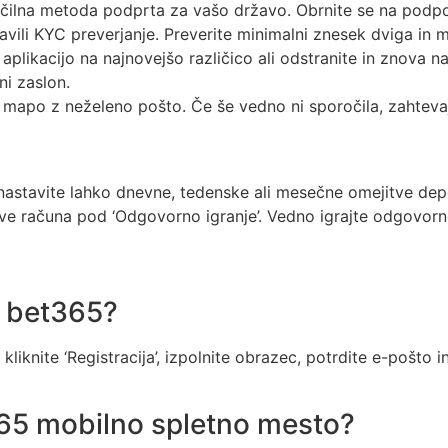
plačilna metoda podprta za vašo državo. Obrnite se na podp
avili KYC preverjanje. Preverite minimalni znesek dviga in 
plikacijo na najnovejšo različico ali odstranite in znova n
i zaslon.
 mapo z neželeno pošto. Če še vedno ni sporočila, zahtev
nastavite lahko dnevne, tedenske ali mesečne omejitve dep
ve računa pod ‘Odgovorno igranje’. Vedno igrajte odgovorno
i bet365?
kliknite ‘Registracija’, izpolnite obrazec, potrdite e-pošto
365 mobilno spletno mesto?