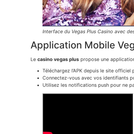
Interface du Vegas Plus Casino avec des 
Application Mobile Ve
Le
casino vegas plus
propose une application
Téléchargez l’APK depuis le site officiel 
Connectez-vous avec vos identifiants po
Utilisez les notifications push pour ne p