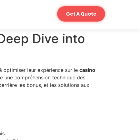
Get A Quote
Deep Dive into
à optimiser leur expérience sur le
casino
ite une compréhension technique des
errière les bonus, et les solutions aux
is.