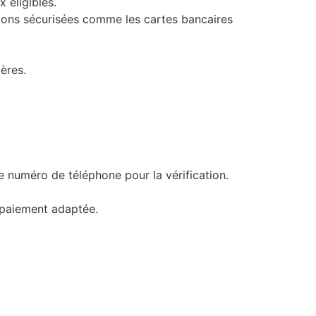
 éligibles.
tions sécurisées comme les cartes bancaires
ères.
le numéro de téléphone pour la vérification.
 paiement adaptée.