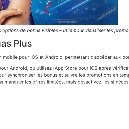
options de bonus visibles – utile pour visualiser les promo
gas Plus
 mobile pour iOS et Android, permettant d’accéder aux bonu
pour Android, ou utilisez l’App Store pour iOS après vérifica
ur synchroniser les bonus et suivre les promotions en temp
as manquer les offres limitées, mais désactivez-les si nécess