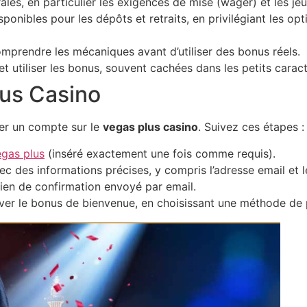
les, en particulier les exigences de mise (wager) et les jeux
onibles pour les dépôts et retraits, en privilégiant les op
mprendre les mécaniques avant d’utiliser des bonus réels.
t utiliser les bonus, souvent cachées dans les petits caract
lus Casino
er un compte sur le
vegas plus casino
. Suivez ces étapes :
gas plus
(inséré exactement une fois comme requis).
vec des informations précises, y compris l’adresse email et 
lien de confirmation envoyé par email.
iver le bonus de bienvenue, en choisissant une méthode de