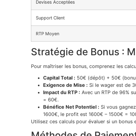
Devises Acceptées
Support Client
RTP Moyen
Stratégie de Bonus : M
Pour maîtriser les bonus, comprenez les cal
Capital Total :
50€ (dépôt) + 50€ (bonu
Exigence de Mise :
Si le wager est de 3
Impact du RTP :
Avec un RTP de 96% sur 
= 60€.
Bénéfice Net Potentiel :
Si vous gagnez 
1600€, le profit est 1600€ – 1500€ = 100
Utilisez ces calculs pour évaluer si un bonus
Méthodes de Paiement 