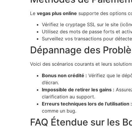
Le
vegas plus online
supporte des options com
Vérifiez le cryptage SSL sur le site (icô
Utilisez des mots de passe forts et activ
Surveillez vos transactions pour détecte
Dépannage des Probl
Voici des scénarios courants et leurs solutions
Bonus non crédité :
Vérifiez que le dépô
d’écran.
Impossible de retirer les gains :
Assurez
clarification au support.
Erreurs techniques lors de l’utilisation :
comme un bug.
FAQ Étendue sur les B