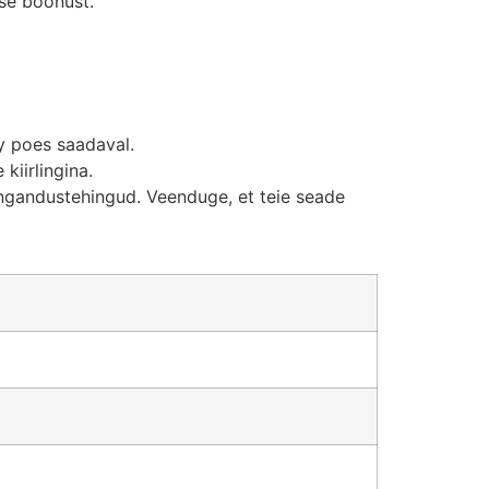
kse boonust.
ay poes saadaval.
kiirlingina.
angandustehingud. Veenduge, et teie seade