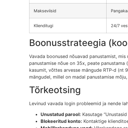
Makseviisid
Pangakaar
Klienditugi
24/7 vest
Boonusstrateegia (ko
Vavada boonused nõuavad panustamist, mis mõ
panustamise nõue on 35x, peate panustama (d
kasumit, võttes arvesse mängude RTP-d (nt 9
mängudel, millel on madal panustamise mõju, 
Tõrkeotsing
Levinud vavada login probleemid ja nende la
Unustatud parool:
Kasutage “Unustasid pa
Blokeeritud konto:
Kontaktige klienditoe