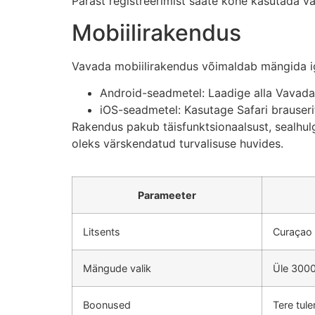
Pärast registreerimist saate kohe kasutada v
Mobiilirakendus
Vavada mobiilirakendus võimaldab mängida igal
Android-seadmetel: Laadige alla Vavada A
iOS-seadmetel: Kasutage Safari brauserit
Rakendus pakub täisfunktsionaalsust, sealhu
oleks värskendatud turvalisuse huvides.
Parameeter
Litsents
Curaçao 
Mängude valik
Üle 3000
Boonused
Tere tul