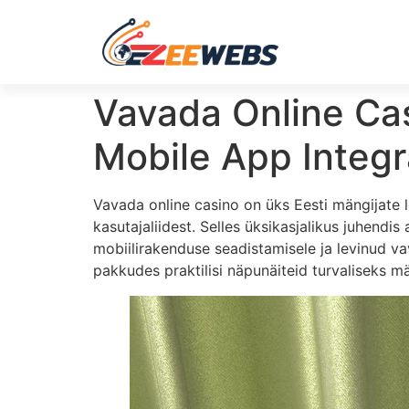
Vavada Online Ca
Mobile App Integ
Vavada online casino on üks Eesti mängijate 
kasutajaliidest. Selles üksikasjalikus juhendi
mobiilirakenduse seadistamisele ja levinud v
pakkudes praktilisi näpunäiteid turvaliseks m