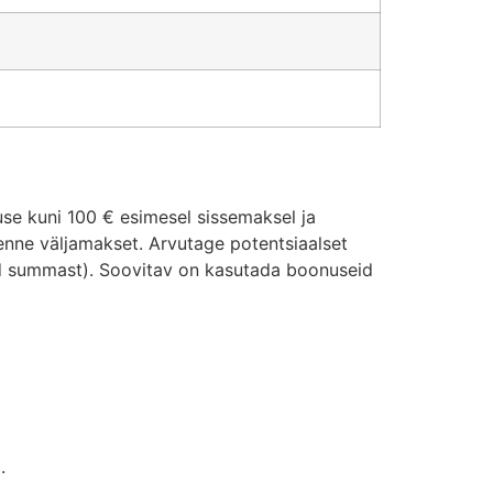
se kuni 100 € esimesel sissemaksel ja
nne väljamakset. Arvutage potentsiaalset
ud summast). Soovitav on kasutada boonuseid
.