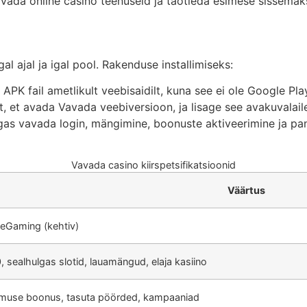
avada online casino teenuseid ja taotleda esimese sissema
 ajal ja igal pool. Rakenduse installimiseks:
PK fail ametlikult veebisaidilt, kuna see ei ole Google Pl
, et avada Vavada veebiversioon, ja lisage see avakuvalaile 
lgas vavada login, mängimine, boonuste aktiveerimine ja p
Vavada casino kiirspetsifikatsioonid
Väärtus
eGaming (kehtiv)
, sealhulgas slotid, lauamängud, elaja kasiino
emuse boonus, tasuta pöörded, kampaaniad