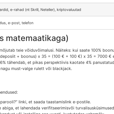
did, e-rahad (nt Skrill, Neteller), kriptovaluutad
lus, e-post, telefon
os matemaatikaga)
jutab teie võiduvõimalusi. Näiteks: kui saate 100% boonu
eposiit + boonus) x 35 = (100 € + 100 €) x 35 = 7000 € e
6% tähendab, et pikas perspektiivis kaotate 4% panustat
nagu must-valge rulett või blackjack.
hendused:
rooli?” linki, et saada taastamislink e-postile.
 abiga, et lahendada verifitseerimisvõi turvalisusküsimused