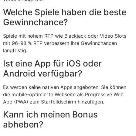
Welche Spiele haben die beste
Gewinnchance?
Spiele mit hohem RTP wie Blackjack oder Video Slots
mit 96–98 % RTP verbessern Ihre Gewinnchancen
langfristig.
Ist eine App für iOS oder
Android verfügbar?
Es werden keine nativen Apps angeboten; Sie können
die mobile-optimierte Webseite als Progressive Web
App (PWA) zum Startbildschirm hinzufügen.
Kann ich meinen Bonus
abheben?