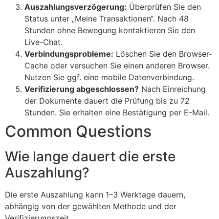
Auszahlungsverzögerung:
Überprüfen Sie den
Status unter „Meine Transaktionen“. Nach 48
Stunden ohne Bewegung kontaktieren Sie den
Live-Chat.
Verbindungsprobleme:
Löschen Sie den Browser-
Cache oder versuchen Sie einen anderen Browser.
Nutzen Sie ggf. eine mobile Datenverbindung.
Verifizierung abgeschlossen?
Nach Einreichung
der Dokumente dauert die Prüfung bis zu 72
Stunden. Sie erhalten eine Bestätigung per E-Mail.
Common Questions
Wie lange dauert die erste
Auszahlung?
Die erste Auszahlung kann 1–3 Werktage dauern,
abhängig von der gewählten Methode und der
Verifizierungszeit.