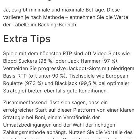
Ja, es gibt minimale und maximale Beträge. Diese
variieren je nach Methode – entnehmen Sie die Werte
der Tabelle im Banking-Bereich.
Extra Tips
Spiele mit dem höchsten RTP sind oft Video Slots wie
Blood Suckers (98 %) oder Jack Hammer (97 %).
Vermeiden Sie progressive Jackpot-Slots mit niedrigem
Basis-RTP (oft unter 90 %). Tischspiele wie European
Roulette (97,3 %) und Blackjack (99,5 % bei optimaler
Strategie) bieten ebenfalls gute Konditionen.
Zusammenfassend lässt sich sagen, dass ein
erfolgreicher Start auf dieser Plattform von einer klaren
Strategie bei Boni, einem Verständnis der
Umsatzbedingungen und der Wahl der richtigen
Zahlungsmethode abhängt. Nutzen Sie die Vorteile des