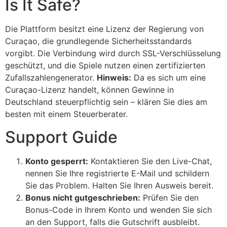
Is It Safe?
Die Plattform besitzt eine Lizenz der Regierung von
Curaçao, die grundlegende Sicherheitsstandards
vorgibt. Die Verbindung wird durch SSL-Verschlüsselung
geschützt, und die Spiele nutzen einen zertifizierten
Zufallszahlengenerator.
Hinweis:
Da es sich um eine
Curaçao-Lizenz handelt, können Gewinne in
Deutschland steuerpflichtig sein – klären Sie dies am
besten mit einem Steuerberater.
Support Guide
Konto gesperrt:
Kontaktieren Sie den Live-Chat,
nennen Sie Ihre registrierte E-Mail und schildern
Sie das Problem. Halten Sie Ihren Ausweis bereit.
Bonus nicht gutgeschrieben:
Prüfen Sie den
Bonus-Code in Ihrem Konto und wenden Sie sich
an den Support, falls die Gutschrift ausbleibt.