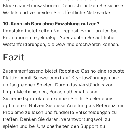
Blockchain-Transaktionen. Dennoch, nutzen Sie sichere
Wallets und vermeiden Sie öffentliche Netzwerke.
10. Kann ich Boni ohne Einzahlung nutzen?
Roostake bietet selten No-Deposit-Boni – prüfen Sie
Promotionen regelmäßig. Aber achten Sie auf hohe
Wettanforderungen, die Gewinne erschweren können.
Fazit
Zusammenfassend bietet Roostake Casino eine robuste
Plattform mit Schwerpunkt auf Kryptowährungen und
umfangreichen Spielen. Durch das Verständnis von
Login-Mechanismen, Bonusmathematik und
Sicherheitsprotokollen können Sie Ihr Spielerlebnis
optimieren. Nutzen Sie diese Anleitung als Referenz, um
Probleme zu lösen und fundierte Entscheidungen zu
treffen. Denken Sie daran, verantwortungsvoll zu
spielen und bei Unsicherheiten den Support zu