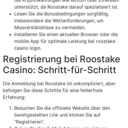
unterstützt, da Roostake darauf spezialisiert ist.
Lesen Sie die Bonusbedingungen sorgfältig,
insbesondere die Wettanforderungen, um
Missverständnisse zu vermeiden.
Installieren Sie einen aktuellen Browser oder die
mobile App für optimale Leistung bei roostake
casino login.
Registrierung bei Roostake
Casino: Schritt-für-Schritt
Die Anmeldung bei Roostake ist unkompliziert, aber
befolgen Sie diese Schritte für eine fehlerfreie
Erfahrung:
Besuchen Sie die offizielle Website über den
bereitgestellten Link und klicken Sie auf
“Registrieren”.