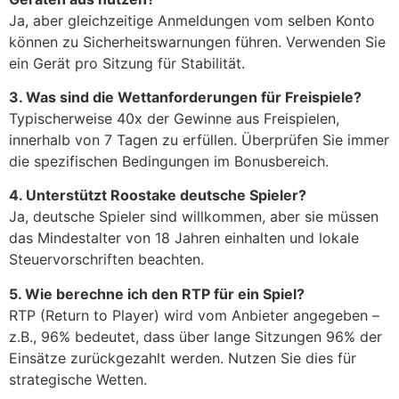
Ja, aber gleichzeitige Anmeldungen vom selben Konto
können zu Sicherheitswarnungen führen. Verwenden Sie
ein Gerät pro Sitzung für Stabilität.
3. Was sind die Wettanforderungen für Freispiele?
Typischerweise 40x der Gewinne aus Freispielen,
innerhalb von 7 Tagen zu erfüllen. Überprüfen Sie immer
die spezifischen Bedingungen im Bonusbereich.
4. Unterstützt Roostake deutsche Spieler?
Ja, deutsche Spieler sind willkommen, aber sie müssen
das Mindestalter von 18 Jahren einhalten und lokale
Steuervorschriften beachten.
5. Wie berechne ich den RTP für ein Spiel?
RTP (Return to Player) wird vom Anbieter angegeben –
z.B., 96% bedeutet, dass über lange Sitzungen 96% der
Einsätze zurückgezahlt werden. Nutzen Sie dies für
strategische Wetten.