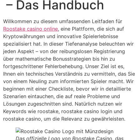
– Das Handbuch
Willkommen zu diesem umfassenden Leitfaden für
Roostake casino online
, eine Plattform, die sich auf
Kryptowährungen und innovative Spielerlebnisse
spezialisiert hat. In dieser Tiefenanalyse beleuchten wir
jeden Aspekt – von der reibungslosen Registrierung
über mathematische Bonusstrategien bis hin zu
fortgeschrittener Fehlerbehebung. Unser Ziel ist es,
Ihnen ein technisches Verständnis zu vermitteln, das Sie
von einem Neuling zum informierten Spieler macht. Wir
beginnen mit einer Checkliste, bevor wir in detaillierte
Szenarien eintauchen, die auf reale Probleme und
Lösungen zugeschnitten sind. Natürlich nutzen wir
Keywords wie roostake, roostake casino login und
roostake casino, um die Relevanz zu gewährleisten.
Das offizielle Logo von Roostake Casino, das