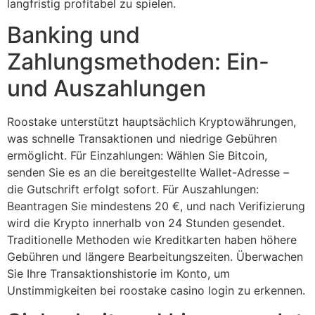
langfristig profitabel zu spielen.
Banking und
Zahlungsmethoden: Ein-
und Auszahlungen
Roostake unterstützt hauptsächlich Kryptowährungen,
was schnelle Transaktionen und niedrige Gebühren
ermöglicht. Für Einzahlungen: Wählen Sie Bitcoin,
senden Sie es an die bereitgestellte Wallet-Adresse –
die Gutschrift erfolgt sofort. Für Auszahlungen:
Beantragen Sie mindestens 20 €, und nach Verifizierung
wird die Krypto innerhalb von 24 Stunden gesendet.
Traditionelle Methoden wie Kreditkarten haben höhere
Gebühren und längere Bearbeitungszeiten. Überwachen
Sie Ihre Transaktionshistorie im Konto, um
Unstimmigkeiten bei roostake casino login zu erkennen.