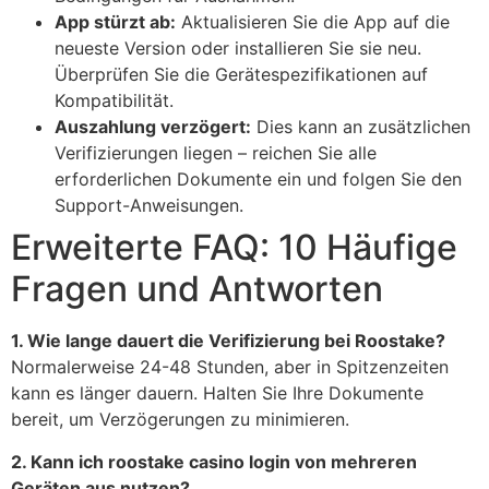
App stürzt ab:
Aktualisieren Sie die App auf die
neueste Version oder installieren Sie sie neu.
Überprüfen Sie die Gerätespezifikationen auf
Kompatibilität.
Auszahlung verzögert:
Dies kann an zusätzlichen
Verifizierungen liegen – reichen Sie alle
erforderlichen Dokumente ein und folgen Sie den
Support-Anweisungen.
Erweiterte FAQ: 10 Häufige
Fragen und Antworten
1. Wie lange dauert die Verifizierung bei Roostake?
Normalerweise 24-48 Stunden, aber in Spitzenzeiten
kann es länger dauern. Halten Sie Ihre Dokumente
bereit, um Verzögerungen zu minimieren.
2. Kann ich roostake casino login von mehreren
Geräten aus nutzen?