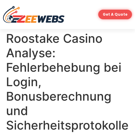
Get A Quote
Roostake Casino
Analyse:
Fehlerbehebung bei
Login,
Bonusberechnung
und
Sicherheitsprotokolle