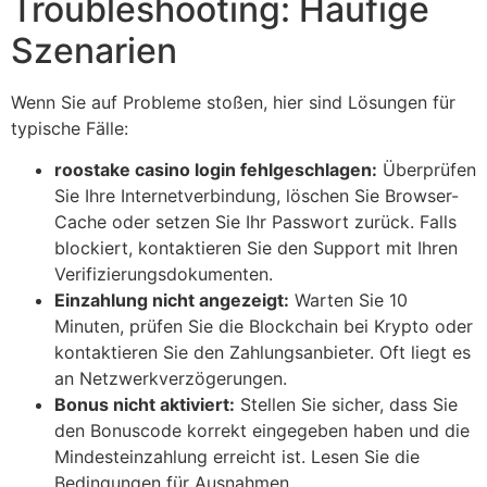
Troubleshooting: Häufige
Szenarien
Wenn Sie auf Probleme stoßen, hier sind Lösungen für
typische Fälle:
roostake casino login fehlgeschlagen:
Überprüfen
Sie Ihre Internetverbindung, löschen Sie Browser-
Cache oder setzen Sie Ihr Passwort zurück. Falls
blockiert, kontaktieren Sie den Support mit Ihren
Verifizierungsdokumenten.
Einzahlung nicht angezeigt:
Warten Sie 10
Minuten, prüfen Sie die Blockchain bei Krypto oder
kontaktieren Sie den Zahlungsanbieter. Oft liegt es
an Netzwerkverzögerungen.
Bonus nicht aktiviert:
Stellen Sie sicher, dass Sie
den Bonuscode korrekt eingegeben haben und die
Mindesteinzahlung erreicht ist. Lesen Sie die
Bedingungen für Ausnahmen.