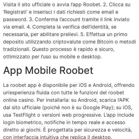
Visita il sito ufficiale o avvia l’app Roobet. 2. Clicca su
‘Registrati’ e inserisci i dati richiesti come email e
password. 3. Conferma l’account tramite il link inviato
via email. 4. Completa la verifica dell’identità, se
necessaria, per abilitare prelievi. 5. Effettua un primo
deposito utilizzando criptovalute come Bitcoin o metodi
tradizionali. Questo processo è rapido e sicuro,
ottimizzato per l’uso su mobile e desktop.
App Mobile Roobet
La roobet app è disponibile per iOS e Android, offrendo
un’esperienza fluida con tutte le funzioni del roobet
online casino. Per installarla: su Android, scarica l’APK
dal sito ufficiale (poiché non è su Google Play); su iOS,
usa TestFlight o versioni web progressive. L’app include
login biometrico, notifiche in tempo reale e accesso
diretto ai giochi. È progettata per sicurezza e velocità,
con interfaccia intuitiva che replica il desktop.