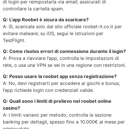
di login per reimpostarla via email; assicurati di
controllare la cartella spam.
Q: L’app Roobet è sicura da scaricare?
A: Sì, scaricala solo dal sito ufficiale roobet-it.co.it per
evitare malware; su iOS, segui le istruzioni per
TestFlight.
Q: Come risolvo errori di connessione durante il login?
A: Prova a riavviare l’app, controlla le impostazioni di
rete, o usa una VPN se sei in una regione con restrizioni.
Q: Posso usare la roobet app senza registrazione?
A: No, devi registrarti per accedere ai giochi e bonus;
l’app richiede login con credenziali valide.
Q: Quali sono i limiti di prelievo nel roobet online
casino?
A: I limiti variano per metodo; controlla la sezione
banking per dettagli, spesso fino a 10.000€ al mese per
criptovalute.