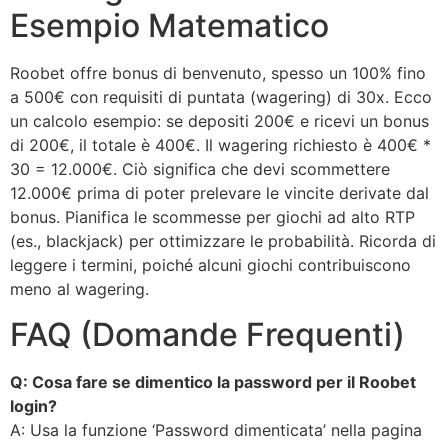
Esempio Matematico
Roobet offre bonus di benvenuto, spesso un 100% fino
a 500€ con requisiti di puntata (wagering) di 30x. Ecco
un calcolo esempio: se depositi 200€ e ricevi un bonus
di 200€, il totale è 400€. Il wagering richiesto è 400€ *
30 = 12.000€. Ciò significa che devi scommettere
12.000€ prima di poter prelevare le vincite derivate dal
bonus. Pianifica le scommesse per giochi ad alto RTP
(es., blackjack) per ottimizzare le probabilità. Ricorda di
leggere i termini, poiché alcuni giochi contribuiscono
meno al wagering.
FAQ (Domande Frequenti)
Q: Cosa fare se dimentico la password per il Roobet
login?
A: Usa la funzione ‘Password dimenticata’ nella pagina