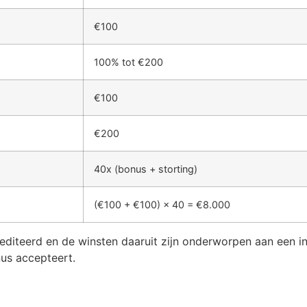
€100
100% tot €200
€100
€200
40x (bonus + storting)
(€100 + €100) × 40 = €8.000
diteerd en de winsten daaruit zijn onderworpen aan een inz
us accepteert.