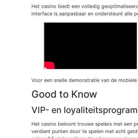
Het casino biedt een volledig geoptimaliseer
interface is aanpasbaar en ondersteunt alle po
Voor een snelle demonstratie van de mobiele 
Good to Know
VIP- en loyaliteitsprogra
Het casino beloont trouwe spelers met een pr
verdient punten door te spelen met echt geld