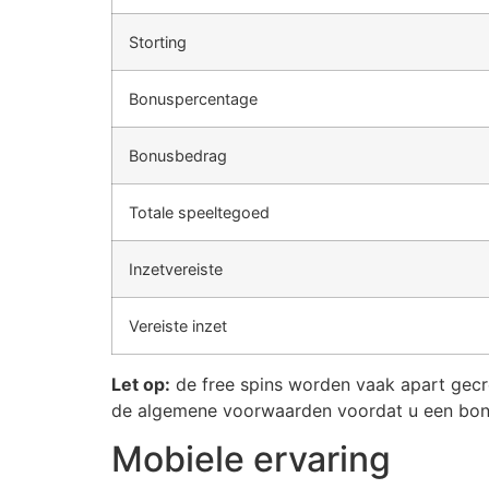
Storting
Bonuspercentage
Bonusbedrag
Totale speeltegoed
Inzetvereiste
Vereiste inzet
Let op:
de free spins worden vaak apart gecre
de algemene voorwaarden voordat u een bon
Mobiele ervaring