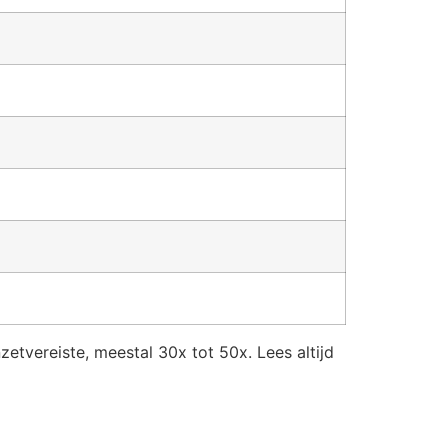
etvereiste, meestal 30x tot 50x. Lees altijd