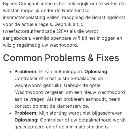
Bij een Curaçaolicentie is het belangrijk om te weten dat
winsten mogelijk onder de Nederlandse
inkomstenbelasting vallen; raadpleeg de Belastingdienst
voor de actuele regels. Gebruik altijd
tweefactorauthenticatie (2FA) als die wordt
aangeboden. Vermijd openbare wifi bij het inloggen en
wijzig regelmatig uw wachtwoord.
Common Problems & Fixes
Probleem:
Ik kan niet inloggen.
Oplossing:
Controleer of u het juiste e-mailadres en
wachtwoord gebruikt. Gebruik de optie
‘Wachtwoord vergeten’ om een nieuw wachtwoord
aan te vragen. Als het probleem aanhoudt, neem
contact op met de klantenservice.
Probleem:
Mijn storting wordt niet bijgeschreven.
Oplossing:
Controleer of uw betaalmethode wordt
geaccepteerd en of de minimale storting is