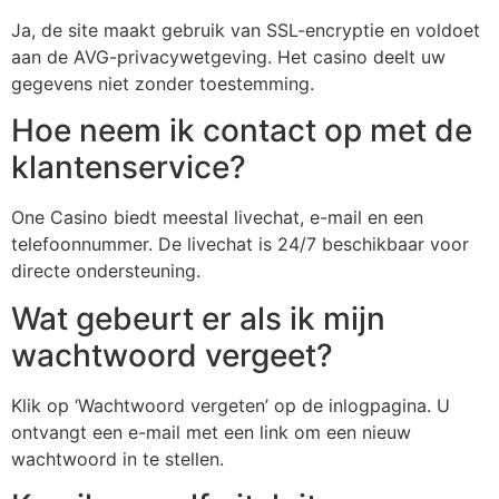
Ja, de site maakt gebruik van SSL-encryptie en voldoet
aan de AVG-privacywetgeving. Het casino deelt uw
gegevens niet zonder toestemming.
Hoe neem ik contact op met de
klantenservice?
One Casino biedt meestal livechat, e-mail en een
telefoonnummer. De livechat is 24/7 beschikbaar voor
directe ondersteuning.
Wat gebeurt er als ik mijn
wachtwoord vergeet?
Klik op ‘Wachtwoord vergeten’ op de inlogpagina. U
ontvangt een e-mail met een link om een nieuw
wachtwoord in te stellen.