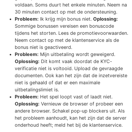
voldaan. Soms duurt het enkele minuten. Neem na
30 minuten contact op met de ondersteuning.
Probleem:
Ik krijg mijn bonus niet.
Oplossing:
Sommige bonussen vereisen een bonuscode
tijdens het storten. Lees de promotievoorwaarden.
Neem contact op met de klantenservice als de
bonus niet is geactiveerd.
Probleem:
Mijn uitbetaling wordt geweigerd.
Oplossing:
Dit komt vaak doordat de KYC-
verificatie niet is voltooid. Upload de gevraagde
documenten. Ook kan het zijn dat de inzetvereiste
niet is gehaald of dat er een maximale
uitbetalingslimiet is.
Probleem:
Het spel loopt vast of laadt niet.
Oplossing:
Vernieuw de browser of probeer een
andere browser. Schakel pop-up blockers uit. Als
het probleem aanhoudt, kan het zijn dat de server
onderhoud heeft; meld het bij de klantenservice.