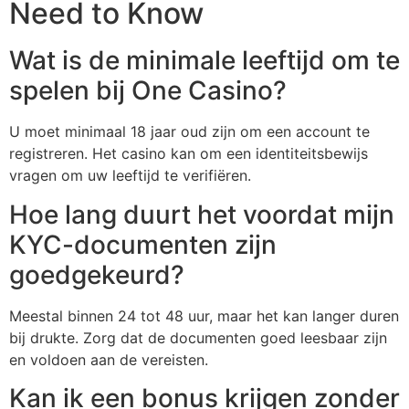
Need to Know
Wat is de minimale leeftijd om te
spelen bij One Casino?
U moet minimaal 18 jaar oud zijn om een account te
registreren. Het casino kan om een identiteitsbewijs
vragen om uw leeftijd te verifiëren.
Hoe lang duurt het voordat mijn
KYC-documenten zijn
goedgekeurd?
Meestal binnen 24 tot 48 uur, maar het kan langer duren
bij drukte. Zorg dat de documenten goed leesbaar zijn
en voldoen aan de vereisten.
Kan ik een bonus krijgen zonder