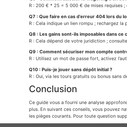
R : 200 € * 25 = 5 000 € de mises requises ; 
Q7 : Que faire en cas d’erreur 404 lors du lo
R : Cela indique un lien rompu ; rechargez la p
Q8 : Les gains sont-ils imposables dans ce 
R : Cela dépend de votre juridiction ; consulte
Q9 : Comment sécuriser mon compte contre 
R : Utilisez un mot de passe fort, activez l’aut
Q10 : Puis-je jouer sans dépôt initial ?
R : Oui, via les tours gratuits ou bonus sans dé
Conclusion
Ce guide vous a fourni une analyse approfond
plus. En suivant ces conseils, vous pouvez na
les pièges courants. Pour toute question sup