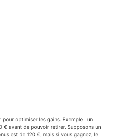
 pour optimiser les gains. Exemple : un
0 € avant de pouvoir retirer. Supposons un
onus est de 120 €, mais si vous gagnez, le