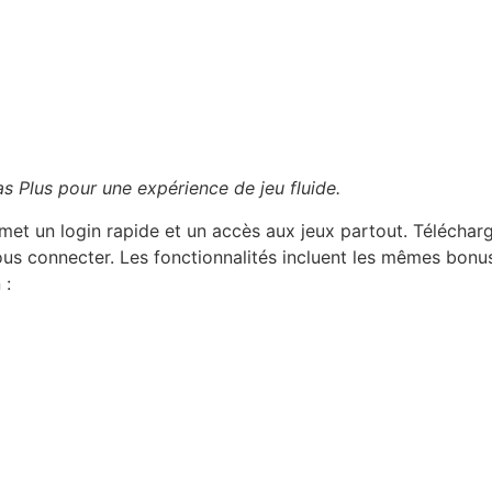
s Plus pour une expérience de jeu fluide.
met un login rapide et un accès aux jeux partout. Téléchar
r vous connecter. Les fonctionnalités incluent les mêmes bonu
 :