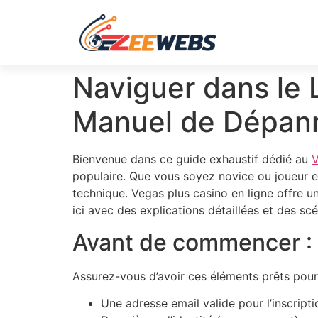
Naviguer dans le 
Manuel de Dépann
Bienvenue dans ce guide exhaustif dédié au
V
populaire. Que vous soyez novice ou joueur e
technique. Vegas plus casino en ligne offre 
ici avec des explications détaillées et des sc
Avant de commencer : 
Assurez-vous d’avoir ces éléments prêts pour 
Une adresse email valide pour l’inscripti