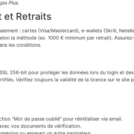
egas Plus.
et Retraits
ement : cartes (Visa/Mastercard), e-wallets (Skrill, Netell
 selon la méthode (ex. 1000 € minimum par retrait). Assurez
ans les conditions.
 SSL 256-bit pour protéger les données lors du login et des t
fiés. Vérifiez toujours la validité de la licence sur le site 
ction “Mot de passe oublié” pour réinitialiser via email.
vec vos documents de vérification.
onnexion ou essayez un autre navigateur.