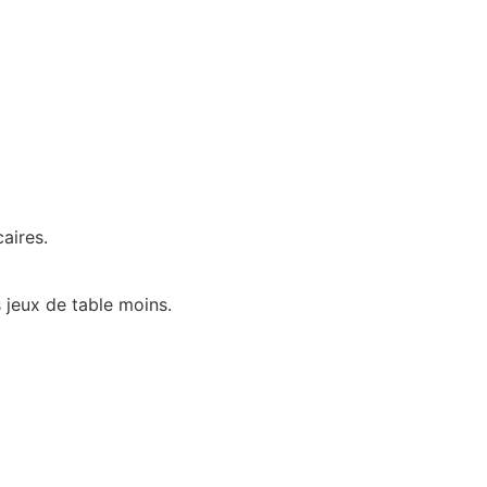
aires.
s jeux de table moins.