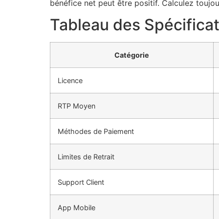
bénéfice net peut être positif. Calculez toujo
Tableau des Spécifica
Catégorie
Licence
RTP Moyen
Méthodes de Paiement
Limites de Retrait
Support Client
App Mobile