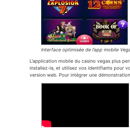
Interface optimisée de l’app mobile Vega
L’application mobile du casino vegas plus per
installez-la, et utilisez vos identifiants pou
version web. Pour intégrer une démonstration