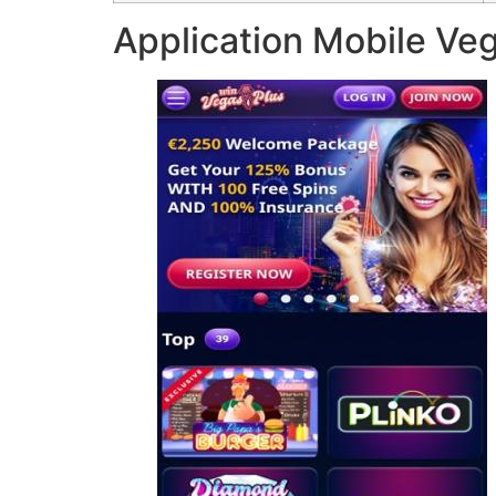
Application Mobile Ve