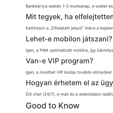
Bankkártya esetén 1-3 munkanap, e-wallet ese
Mit tegyek, ha elfelejtett
Kattintson a „Elfelejtett jelszó” linkre a bej
Lehet-e mobilon játszani?
Igen, a PWA optimalizált mobilra, így bármily
Van-e VIP program?
Igen, a mostbet VIP klubja további előnyöket k
Hogyan érhetem el az ügy
Élő chat (24/7), e-mail és a weboldalon találh
Good to Know