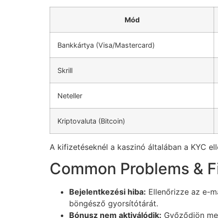
Mód
Bankkártya (Visa/Mastercard)
Skrill
Neteller
Kriptovaluta (Bitcoin)
A kifizetéseknél a kaszinó általában a KYC el
Common Problems & F
Bejelentkezési hiba:
Ellenőrizze az e-ma
böngésző gyorsítótárát.
Bónusz nem aktiválódik:
Győződjön meg r