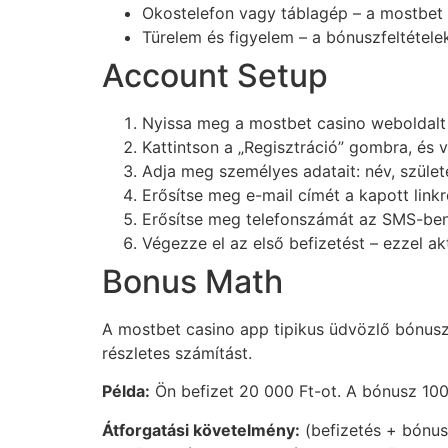
Okostelefon vagy táblagép – a mostbet 
Türelem és figyelem – a bónuszfeltétele
Account Setup
Nyissa meg a mostbet casino weboldalt
Kattintson a „Regisztráció” gombra, és v
Adja meg személyes adatait: név, szület
Erősítse meg e-mail címét a kapott linkr
Erősítse meg telefonszámát az SMS-ben
Végezze el az első befizetést – ezzel ak
Bonus Math
A mostbet casino app tipikus üdvözlő bónusza
részletes számítást.
Példa:
Ön befizet 20 000 Ft-ot. A bónusz 100
Átforgatási követelmény:
(befizetés + bónusz