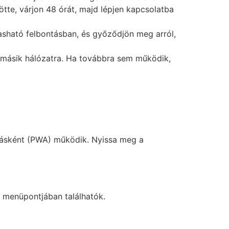
tte, várjon 48 órát, majd lépjen kapcsolatba
asható felbontásban, és győződjön meg arról,
n másik hálózatra. Ha továbbra sem működik,
zásként (PWA) működik. Nyissa meg a
 menüpontjában találhatók.