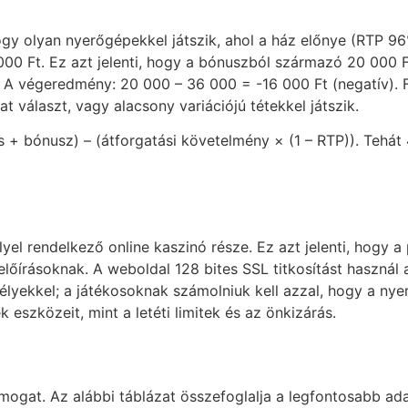
gy olyan nyerőgépekkel játszik, ahol a ház előnye (RTP 96%
00 Ft. Ez azt jelenti, hogy a bónuszból származó 20 000 Ft
t. A végeredmény: 20 000 – 36 000 = -16 000 Ft (negatív). 
t választ, vagy alacsony variációjú tétekkel játszik.
 + bónusz) – (átforgatási követelmény × (1 – RTP)). Tehát
el rendelkező online kaszinó része. Ez azt jelenti, hogy 
 előírásoknak. A weboldal 128 bites SSL titkosítást haszná
lyekkel; a játékosoknak számolniuk kell azzal, hogy a nye
k eszközeit, mint a letéti limitek és az önkizárás.
ogat. Az alábbi táblázat összefoglalja a legfontosabb ada