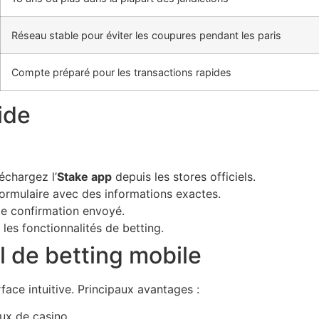
Réseau stable pour éviter les coupures pendant les paris
Compte préparé pour les transactions rapides
ide
échargez l’
Stake app
depuis les stores officiels.
 formulaire avec des informations exactes.
 de confirmation envoyé.
les fonctionnalités de betting.
il de betting mobile
face intuitive. Principaux avantages :
eux de casino.