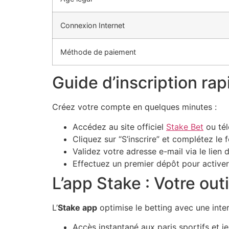
Connexion Internet
Méthode de paiement
Guide d’inscription rap
Créez votre compte en quelques minutes :
Accédez au site officiel
Stake Bet
ou tél
Cliquez sur “S’inscrire” et complétez le
Validez votre adresse e-mail via le lien
Effectuez un premier dépôt pour activer 
L’app Stake : Votre out
L’
Stake app
optimise le betting avec une inter
Accès instantané aux paris sportifs et j