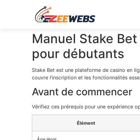
Manuel Stake Bet :
pour débutants
Stake Bet est une plateforme de casino en lig
couvre l’inscription et les fonctionnalités es
Avant de commencer
Vérifiez ces prérequis pour une expérience op
Élément
Âge légal