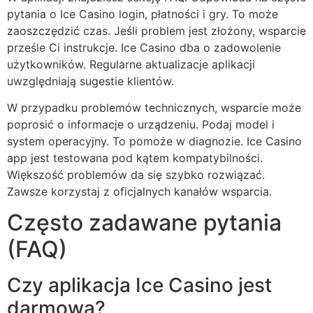
pytania o Ice Casino login, płatności i gry. To może
zaoszczędzić czas. Jeśli problem jest złożony, wsparcie
prześle Ci instrukcje. Ice Casino dba o zadowolenie
użytkowników. Regularne aktualizacje aplikacji
uwzględniają sugestie klientów.
W przypadku problemów technicznych, wsparcie może
poprosić o informacje o urządzeniu. Podaj model i
system operacyjny. To pomoże w diagnozie. Ice Casino
app jest testowana pod kątem kompatybilności.
Większość problemów da się szybko rozwiązać.
Zawsze korzystaj z oficjalnych kanałów wsparcia.
Często zadawane pytania
(FAQ)
Czy aplikacja Ice Casino jest
darmowa?