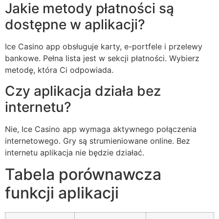
Jakie metody płatności są
dostępne w aplikacji?
Ice Casino app obsługuje karty, e-portfele i przelewy
bankowe. Pełna lista jest w sekcji płatności. Wybierz
metodę, która Ci odpowiada.
Czy aplikacja działa bez
internetu?
Nie, Ice Casino app wymaga aktywnego połączenia
internetowego. Gry są strumieniowane online. Bez
internetu aplikacja nie będzie działać.
Tabela porównawcza
funkcji aplikacji