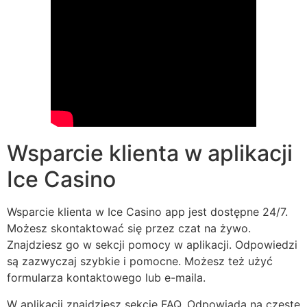
Wsparcie klienta w aplikacji
Ice Casino
Wsparcie klienta w Ice Casino app jest dostępne 24/7.
Możesz skontaktować się przez czat na żywo.
Znajdziesz go w sekcji pomocy w aplikacji. Odpowiedzi
są zazwyczaj szybkie i pomocne. Możesz też użyć
formularza kontaktowego lub e-maila.
W aplikacji znajdziesz sekcję FAQ. Odpowiada na częste