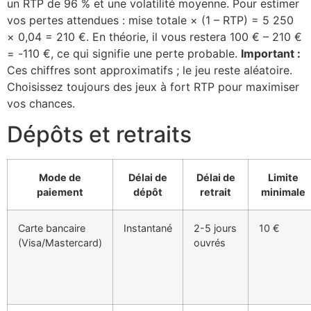
un RTP de 96 % et une volatilité moyenne. Pour estimer
vos pertes attendues : mise totale × (1 – RTP) = 5 250
× 0,04 = 210 €. En théorie, il vous restera 100 € – 210 €
= -110 €, ce qui signifie une perte probable.
Important :
Ces chiffres sont approximatifs ; le jeu reste aléatoire.
Choisissez toujours des jeux à fort RTP pour maximiser
vos chances.
Dépôts et retraits
Mode de
Délai de
Délai de
Limite
paiement
dépôt
retrait
minimale
Carte bancaire
Instantané
2-5 jours
10 €
(Visa/Mastercard)
ouvrés