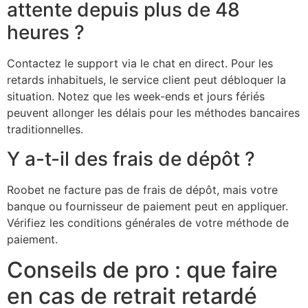
attente depuis plus de 48
heures ?
Contactez le support via le chat en direct. Pour les
retards inhabituels, le service client peut débloquer la
situation. Notez que les week-ends et jours fériés
peuvent allonger les délais pour les méthodes bancaires
traditionnelles.
Y a-t-il des frais de dépôt ?
Roobet ne facture pas de frais de dépôt, mais votre
banque ou fournisseur de paiement peut en appliquer.
Vérifiez les conditions générales de votre méthode de
paiement.
Conseils de pro : que faire
en cas de retrait retardé