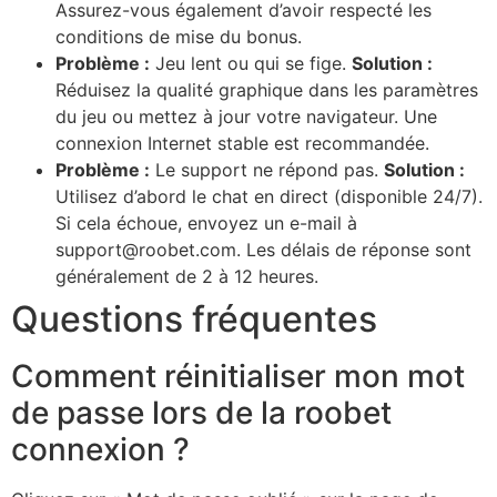
Assurez-vous également d’avoir respecté les
conditions de mise du bonus.
Problème :
Jeu lent ou qui se fige.
Solution :
Réduisez la qualité graphique dans les paramètres
du jeu ou mettez à jour votre navigateur. Une
connexion Internet stable est recommandée.
Problème :
Le support ne répond pas.
Solution :
Utilisez d’abord le chat en direct (disponible 24/7).
Si cela échoue, envoyez un e-mail à
support@roobet.com. Les délais de réponse sont
généralement de 2 à 12 heures.
Questions fréquentes
Comment réinitialiser mon mot
de passe lors de la roobet
connexion ?