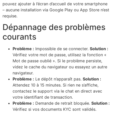
pouvez ajouter à l’écran d’accueil de votre smartphone
– aucune installation via Google Play ou App Store n’est
requise.
Dépannage des problèmes
courants
Problème :
Impossible de se connecter.
Solution :
Vérifiez votre mot de passe, utilisez la fonction «
Mot de passe oublié ». Si le problème persiste,
videz le cache du navigateur ou essayez un autre
navigateur.
Problème :
Le dépôt n’apparaît pas.
Solution :
Attendez 10 à 15 minutes. Si rien ne s’affiche,
contactez le support via le chat en direct avec
votre identifiant de transaction.
Problème :
Demande de retrait bloquée.
Solution :
Vérifiez si vos documents KYC sont validés.