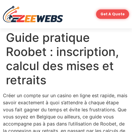
Get A Quote
Guide pratique
Roobet : inscription,
calcul des mises et
retraits
Créer un compte sur un casino en ligne est rapide, mais
savoir exactement à quoi s’attendre à chaque étape
vous fait gagner du temps et évite les frustrations. Que
vous soyez en Belgique ou ailleurs, ce guide vous
accompagne pas à pas dans l’utilisation de Roobet, de
la connexion aux retraits, en passant par les calculs de