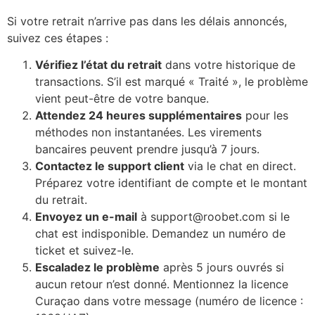
Si votre retrait n’arrive pas dans les délais annoncés,
suivez ces étapes :
Vérifiez l’état du retrait
dans votre historique de
transactions. S’il est marqué « Traité », le problème
vient peut-être de votre banque.
Attendez 24 heures supplémentaires
pour les
méthodes non instantanées. Les virements
bancaires peuvent prendre jusqu’à 7 jours.
Contactez le support client
via le chat en direct.
Préparez votre identifiant de compte et le montant
du retrait.
Envoyez un e-mail
à support@roobet.com si le
chat est indisponible. Demandez un numéro de
ticket et suivez-le.
Escaladez le problème
après 5 jours ouvrés si
aucun retour n’est donné. Mentionnez la licence
Curaçao dans votre message (numéro de licence :