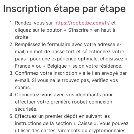
Inscription étape par étape
Rendez-vous sur
https://roobetbe.com/fr/
et
cliquez sur le bouton « S’inscrire » en haut à
droite.
Remplissez le formulaire avec votre adresse e-
mail, un mot de passe fort et sélectionnez votre
pays : pour une expérience optimale, choisissez «
France » ou « Belgique » selon votre résidence.
Confirmez votre inscription via le lien envoyé par
e-mail. Si vous ne le trouvez pas, vérifiez vos
spams.
Connectez-vous avec vos identifiants pour
effectuer votre première roobet connexion
sécurisée.
Effectuez un premier dépôt en suivant les
instructions de la section « Caisse ». Vous pouvez
utiliser des cartes, virements ou cryptomonnaies.