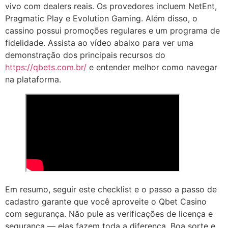
vivo com dealers reais. Os provedores incluem NetEnt,
Pragmatic Play e Evolution Gaming. Além disso, o
cassino possui promoções regulares e um programa de
fidelidade. Assista ao vídeo abaixo para ver uma
demonstração dos principais recursos do
https://qbets.com.br/
e entender melhor como navegar
na plataforma.
Em resumo, seguir este checklist e o passo a passo de
cadastro garante que você aproveite o Qbet Casino
com segurança. Não pule as verificações de licença e
segurança — elas fazem toda a diferença. Boa sorte e