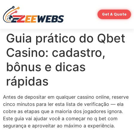
Get A Quote
Guia prático do Qbet
Casino: cadastro,
bônus e dicas
rápidas
Antes de depositar em qualquer cassino online, reserve
cinco minutos para ler esta lista de verificação — ela
cobre as etapas que a maioria dos jogadores ignora.
Este guia vai ajudar você a começar no q bet com
segurança e aproveitar ao máximo a experiência.