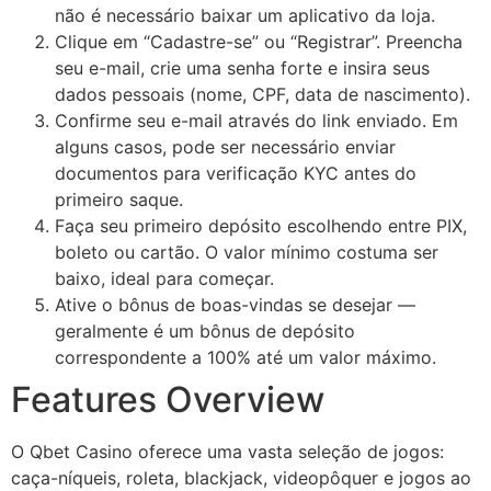
não é necessário baixar um aplicativo da loja.
Clique em “Cadastre-se” ou “Registrar”. Preencha
seu e-mail, crie uma senha forte e insira seus
dados pessoais (nome, CPF, data de nascimento).
Confirme seu e-mail através do link enviado. Em
alguns casos, pode ser necessário enviar
documentos para verificação KYC antes do
primeiro saque.
Faça seu primeiro depósito escolhendo entre PIX,
boleto ou cartão. O valor mínimo costuma ser
baixo, ideal para começar.
Ative o bônus de boas-vindas se desejar —
geralmente é um bônus de depósito
correspondente a 100% até um valor máximo.
Features Overview
O Qbet Casino oferece uma vasta seleção de jogos:
caça-níqueis, roleta, blackjack, videopôquer e jogos ao