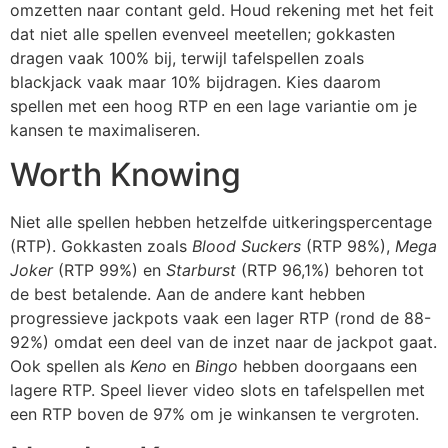
omzetten naar contant geld. Houd rekening met het feit
dat niet alle spellen evenveel meetellen; gokkasten
dragen vaak 100% bij, terwijl tafelspellen zoals
blackjack vaak maar 10% bijdragen. Kies daarom
spellen met een hoog RTP en een lage variantie om je
kansen te maximaliseren.
Worth Knowing
Niet alle spellen hebben hetzelfde uitkeringspercentage
(RTP). Gokkasten zoals
Blood Suckers
(RTP 98%),
Mega
Joker
(RTP 99%) en
Starburst
(RTP 96,1%) behoren tot
de best betalende. Aan de andere kant hebben
progressieve jackpots vaak een lager RTP (rond de 88-
92%) omdat een deel van de inzet naar de jackpot gaat.
Ook spellen als
Keno
en
Bingo
hebben doorgaans een
lagere RTP. Speel liever video slots en tafelspellen met
een RTP boven de 97% om je winkansen te vergroten.