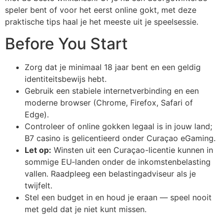
speler bent of voor het eerst online gokt, met deze
praktische tips haal je het meeste uit je speelsessie.
Before You Start
Zorg dat je minimaal 18 jaar bent en een geldig
identiteitsbewijs hebt.
Gebruik een stabiele internetverbinding en een
moderne browser (Chrome, Firefox, Safari of
Edge).
Controleer of online gokken legaal is in jouw land;
B7 casino is gelicentieerd onder Curaçao eGaming.
Let op:
Winsten uit een Curaçao-licentie kunnen in
sommige EU‑landen onder de inkomstenbelasting
vallen. Raadpleeg een belastingadviseur als je
twijfelt.
Stel een budget in en houd je eraan — speel nooit
met geld dat je niet kunt missen.