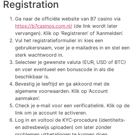
Registration
Ga naar de officiële website van B7 casino via
https://b7casinos.com.nl/
(de link wordt later
vervangen). Klik op ‘Registreren’ of ‘Aanmelden’.
Vul het registratieformulier in: kies een
gebruikersnaam, voer je e‑mailadres in en stel een
sterk wachtwoord in.
Selecteer je gewenste valuta (EUR, USD of BTC)
en voer eventueel een bonuscode in als die
beschikbaar is.
Bevestig je leeftijd en ga akkoord met de
algemene voorwaarden. Klik op ‘Account
aanmaken’.
Check je e‑mail voor een verificatielink. Klik op de
link om je account te activeren.
Log in en voltooi de KYC‑procedure (identiteits-
en adresbewijs uploaden) om later zonder
problemen uitbetalingen te kunnen doen.