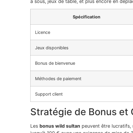
à sous, jeux de table, et plus encore en dépl
Spécification
Licence
Jeux disponibles
Bonus de bienvenue
Méthodes de paiement
Support client
Stratégie de Bonus et
Les
bonus wild sultan
peuvent être lucratifs