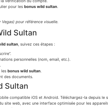
la vérification du compte.
ulier pour les
bonus wild sultan
.
 Vegas) pour référence visuelle.
Wild Sultan
ild sultan
, suivez ces étapes :
crire”.
ations personnelles (nom, email, etc.).
.
 les
bonus wild sultan
.
ant des documents.
d Sultan
bile compatible iOS et Android. Téléchargez-la depuis le sit
és du site web, avec une interface optimisée pour les appare