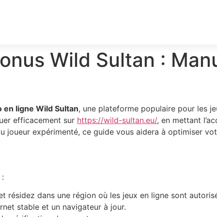
onus Wild Sultan : Man
 en ligne Wild Sultan
, une plateforme populaire pour les j
guer efficacement sur
https://wild-sultan.eu/
, en mettant l’a
ou joueur expérimenté, ce guide vous aidera à optimiser vo
 :
t résidez dans une région où les jeux en ligne sont autoris
net stable et un navigateur à jour.