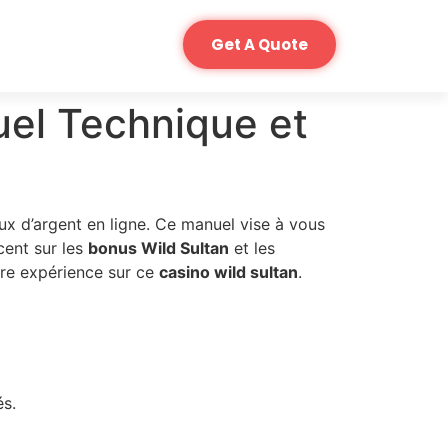
Get A Quote
uel Technique et
eux d’argent en ligne. Ce manuel vise à vous
ccent sur les
bonus Wild Sultan
et les
tre expérience sur ce
casino wild sultan
.
és.