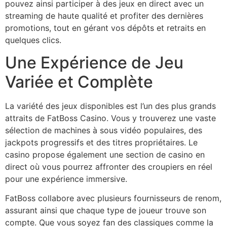
pouvez ainsi participer à des jeux en direct avec un
streaming de haute qualité et profiter des dernières
promotions, tout en gérant vos dépôts et retraits en
quelques clics.
Une Expérience de Jeu
Variée et Complète
La variété des jeux disponibles est l’un des plus grands
attraits de FatBoss Casino. Vous y trouverez une vaste
sélection de machines à sous vidéo populaires, des
jackpots progressifs et des titres propriétaires. Le
casino propose également une section de casino en
direct où vous pourrez affronter des croupiers en réel
pour une expérience immersive.
FatBoss collabore avec plusieurs fournisseurs de renom,
assurant ainsi que chaque type de joueur trouve son
compte. Que vous soyez fan des classiques comme la