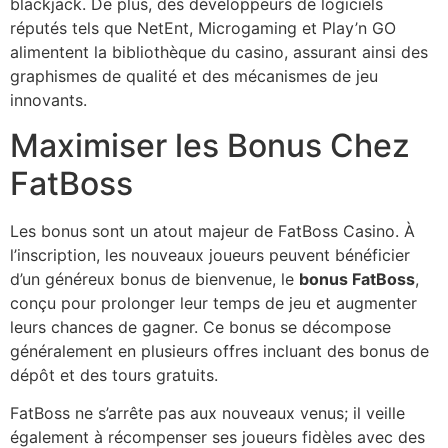
blackjack. De plus, des développeurs de logiciels
réputés tels que NetEnt, Microgaming et Play’n GO
alimentent la bibliothèque du casino, assurant ainsi des
graphismes de qualité et des mécanismes de jeu
innovants.
Maximiser les Bonus Chez
FatBoss
Les bonus sont un atout majeur de FatBoss Casino. À
l’inscription, les nouveaux joueurs peuvent bénéficier
d’un généreux bonus de bienvenue, le
bonus FatBoss
,
conçu pour prolonger leur temps de jeu et augmenter
leurs chances de gagner. Ce bonus se décompose
généralement en plusieurs offres incluant des bonus de
dépôt et des tours gratuits.
FatBoss ne s’arrête pas aux nouveaux venus; il veille
également à récompenser ses joueurs fidèles avec des