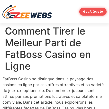
Get A Quote
Comment Tirer le
Meilleur Parti de
FatBoss Casino en
Ligne
FatBoss Casino se distingue dans le paysage des
casinos en ligne par ses offres attractives et sa variété
de jeux exceptionnelle. De nombreux joueurs sont
attirés par ses promotions lucratives et sa plateforme
conviviale. Dans cet article, nous explorerons les
différentes facettes de FatBoss Casino, des bonus