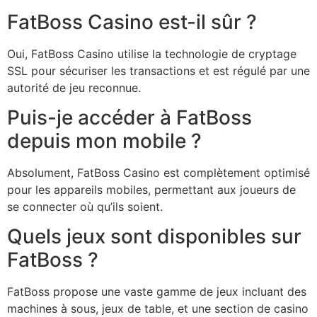
FatBoss Casino est-il sûr ?
Oui, FatBoss Casino utilise la technologie de cryptage
SSL pour sécuriser les transactions et est régulé par une
autorité de jeu reconnue.
Puis-je accéder à FatBoss
depuis mon mobile ?
Absolument, FatBoss Casino est complètement optimisé
pour les appareils mobiles, permettant aux joueurs de
se connecter où qu’ils soient.
Quels jeux sont disponibles sur
FatBoss ?
FatBoss propose une vaste gamme de jeux incluant des
machines à sous, jeux de table, et une section de casino