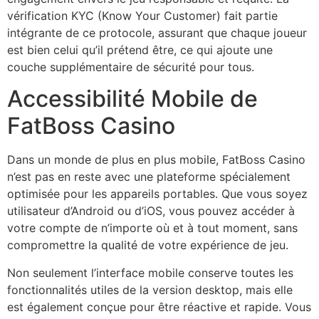
vérification KYC (Know Your Customer) fait partie
intégrante de ce protocole, assurant que chaque joueur
est bien celui qu’il prétend être, ce qui ajoute une
couche supplémentaire de sécurité pour tous.
Accessibilité Mobile de
FatBoss Casino
Dans un monde de plus en plus mobile, FatBoss Casino
n’est pas en reste avec une plateforme spécialement
optimisée pour les appareils portables. Que vous soyez
utilisateur d’Android ou d’iOS, vous pouvez accéder à
votre compte de n’importe où et à tout moment, sans
compromettre la qualité de votre expérience de jeu.
Non seulement l’interface mobile conserve toutes les
fonctionnalités utiles de la version desktop, mais elle
est également conçue pour être réactive et rapide. Vous