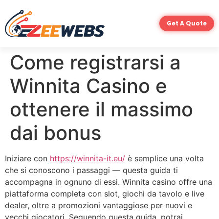
Get A Quote
Come registrarsi a
Winnita Casino e
ottenere il massimo
dai bonus
Iniziare con
https://winnita-it.eu/
è semplice una volta
che si conoscono i passaggi — questa guida ti
accompagna in ognuno di essi. Winnita casino offre una
piattaforma completa con slot, giochi da tavolo e live
dealer, oltre a promozioni vantaggiose per nuovi e
vecchi giocatori. Seguendo questa guida, potrai