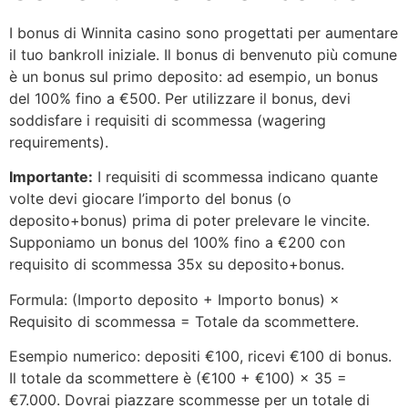
I bonus di Winnita casino sono progettati per aumentare
il tuo bankroll iniziale. Il bonus di benvenuto più comune
è un bonus sul primo deposito: ad esempio, un bonus
del 100% fino a €500. Per utilizzare il bonus, devi
soddisfare i requisiti di scommessa (wagering
requirements).
Importante:
I requisiti di scommessa indicano quante
volte devi giocare l’importo del bonus (o
deposito+bonus) prima di poter prelevare le vincite.
Supponiamo un bonus del 100% fino a €200 con
requisito di scommessa 35x su deposito+bonus.
Formula: (Importo deposito + Importo bonus) ×
Requisito di scommessa = Totale da scommettere.
Esempio numerico: depositi €100, ricevi €100 di bonus.
Il totale da scommettere è (€100 + €100) × 35 =
€7.000. Dovrai piazzare scommesse per un totale di