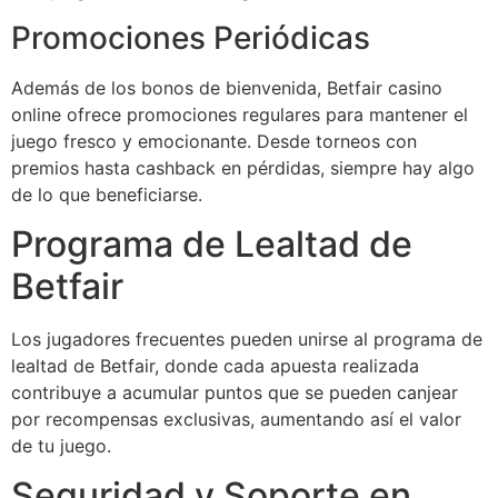
Promociones Periódicas
Además de los bonos de bienvenida, Betfair casino
online ofrece promociones regulares para mantener el
juego fresco y emocionante. Desde torneos con
premios hasta cashback en pérdidas, siempre hay algo
de lo que beneficiarse.
Programa de Lealtad de
Betfair
Los jugadores frecuentes pueden unirse al programa de
lealtad de Betfair, donde cada apuesta realizada
contribuye a acumular puntos que se pueden canjear
por recompensas exclusivas, aumentando así el valor
de tu juego.
Seguridad y Soporte en