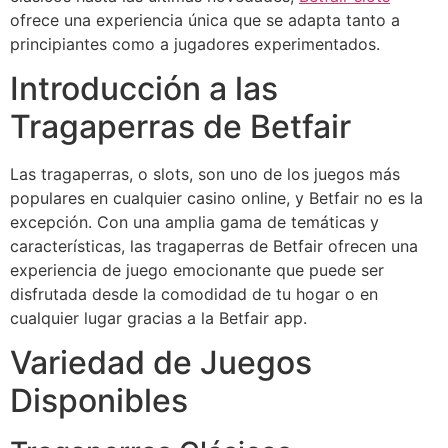
ofrece una experiencia única que se adapta tanto a
principiantes como a jugadores experimentados.
Introducción a las
Tragaperras de Betfair
Las tragaperras, o slots, son uno de los juegos más
populares en cualquier casino online, y Betfair no es la
excepción. Con una amplia gama de temáticas y
características, las tragaperras de Betfair ofrecen una
experiencia de juego emocionante que puede ser
disfrutada desde la comodidad de tu hogar o en
cualquier lugar gracias a la Betfair app.
Variedad de Juegos
Disponibles