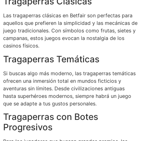
Tragaperras Clásicas
Las tragaperras clásicas en Betfair son perfectas para
aquellos que prefieren la simplicidad y las mecánicas de
juego tradicionales. Con símbolos como frutas, sietes y
campanas, estos juegos evocan la nostalgia de los
casinos físicos.
Tragaperras Temáticas
Si buscas algo más moderno, las tragaperras temáticas
ofrecen una inmersión total en mundos ficticios y
aventuras sin límites. Desde civilizaciones antiguas
hasta superhéroes modernos, siempre habrá un juego
que se adapte a tus gustos personales.
Tragaperras con Botes
Progresivos