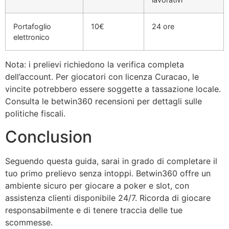
Portafoglio
10€
24 ore
elettronico
Nota: i prelievi richiedono la verifica completa
dell’account. Per giocatori con licenza Curacao, le
vincite potrebbero essere soggette a tassazione locale.
Consulta le betwin360 recensioni per dettagli sulle
politiche fiscali.
Conclusion
Seguendo questa guida, sarai in grado di completare il
tuo primo prelievo senza intoppi. Betwin360 offre un
ambiente sicuro per giocare a poker e slot, con
assistenza clienti disponibile 24/7. Ricorda di giocare
responsabilmente e di tenere traccia delle tue
scommesse.