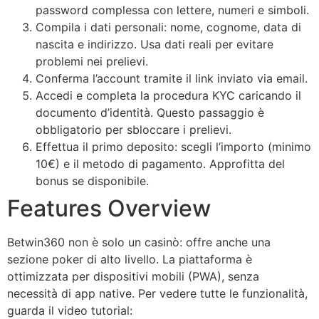
password complessa con lettere, numeri e simboli.
Compila i dati personali: nome, cognome, data di
nascita e indirizzo. Usa dati reali per evitare
problemi nei prelievi.
Conferma l’account tramite il link inviato via email.
Accedi e completa la procedura KYC caricando il
documento d’identità. Questo passaggio è
obbligatorio per sbloccare i prelievi.
Effettua il primo deposito: scegli l’importo (minimo
10€) e il metodo di pagamento. Approfitta del
bonus se disponibile.
Features Overview
Betwin360 non è solo un casinò: offre anche una
sezione poker di alto livello. La piattaforma è
ottimizzata per dispositivi mobili (PWA), senza
necessità di app native. Per vedere tutte le funzionalità,
guarda il video tutorial: