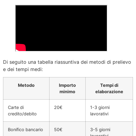
Di seguito una tabella riassuntiva dei metodi di prelievo
e dei tempi medi:
Metodo
Importo
Tempi di
minimo
elaborazione
Carte di
20€
1-3 giorni
credito/debito
lavorativi
Bonifico bancario
50€
3-5 giorni
lavorativi