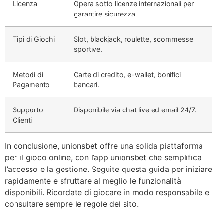
Licenza
Opera sotto licenze internazionali per
garantire sicurezza.
Tipi di Giochi
Slot, blackjack, roulette, scommesse
sportive.
Metodi di
Carte di credito, e-wallet, bonifici
Pagamento
bancari.
Supporto
Disponibile via chat live ed email 24/7.
Clienti
In conclusione, unionsbet offre una solida piattaforma
per il gioco online, con l’app unionsbet che semplifica
l’accesso e la gestione. Seguite questa guida per iniziare
rapidamente e sfruttare al meglio le funzionalità
disponibili. Ricordate di giocare in modo responsabile e
consultare sempre le regole del sito.