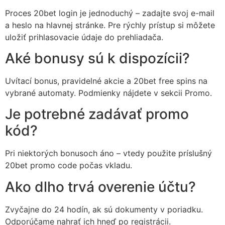
Proces 20bet login je jednoduchý – zadajte svoj e-mail
a heslo na hlavnej stránke. Pre rýchly prístup si môžete
uložiť prihlasovacie údaje do prehliadača.
Aké bonusy sú k dispozícii?
Uvítací bonus, pravidelné akcie a 20bet free spins na
vybrané automaty. Podmienky nájdete v sekcii Promo.
Je potrebné zadávať promo
kód?
Pri niektorých bonusoch áno – vtedy použite príslušný
20bet promo code počas vkladu.
Ako dlho trvá overenie účtu?
Zvyčajne do 24 hodín, ak sú dokumenty v poriadku.
Odporúčame nahrať ich hneď po registrácii.