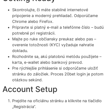
Skontrolujte, či máte stabilné internetové
pripojenie a moderný prehliadač. Odporúčame
Chrome alebo Firefox.
Pripravte si platný e-mail a telefónne číslo – budú
potrebné pri registrácii.
Majte po ruke občiansky preukaz alebo pas –
overenie totožnosti (KYC) vyžaduje nahratie
dokladu.
Rozhodnite sa, akú platobnú metódu použijete –
karta, e-wallet alebo bankový prevod.
Pre rýchlejšie prihlásenie si odporúčame uložiť
stránku do záložiek. Proces 20bet login je potom
otázkou sekúnd.
Account Setup
Prejdite na oficiálnu stránku a kliknite na tlačidlo
„Registrácia“.