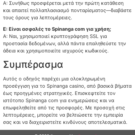
Α: Συνήθως προσφέρεται μετά την πρώτη κατάθεση
και απαιτεί πολλαπλασιασμό πονταρίσματος—διαβάστε
τους όρους για λεπτομέρειες.
Ε: Είναι ασφαλές το Spinanga com για χρήση;
Α: Ναι, χρησιμοποιεί κρυπτογράφηση SSL για
προστασία δεδομένων, αλλά πάντα επαληθεύστε την
άδεια και χρησιμοποιείτε ισχυρούς κωδικούς.
Συμπέρασμα
Αυτός ο οδηγός παρέχει μια ολοκληρωμένη
προσέγγιση για το Spinanga casino, από βασικά βήματα
έως προηγμένες στρατηγικές. Επισκεφτείτε τον
ιστότοπο Spinanga com για ενημερώσεις και να
επωφεληθείτε από τις προσφορές. Με προσοχή στις
λεπτομέρειες, μπορείτε να βελτιώσετε την εμπειρία
σας και να διαχειριστείτε κινδύνους αποτελεσματικά.