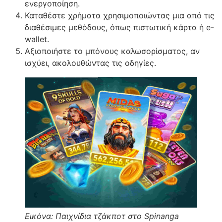
ενεργοποίηση.
Καταθέστε χρήματα χρησιμοποιώντας μια από τις
διαθέσιμες μεθόδους, όπως πιστωτική κάρτα ή e-
wallet.
Αξιοποιήστε το μπόνους καλωσορίσματος, αν
ισχύει, ακολουθώντας τις οδηγίες.
Εικόνα: Παιχνίδια τζάκποτ στο Spinanga