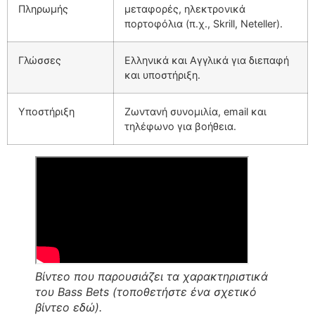
Πληρωμής
μεταφορές, ηλεκτρονικά
πορτοφόλια (π.χ., Skrill, Neteller).
Γλώσσες
Ελληνικά και Αγγλικά για διεπαφή
και υποστήριξη.
Υποστήριξη
Ζωντανή συνομιλία, email και
τηλέφωνο για βοήθεια.
Βίντεο που παρουσιάζει τα χαρακτηριστικά
του Bass Bets (τοποθετήστε ένα σχετικό
βίντεο εδώ).