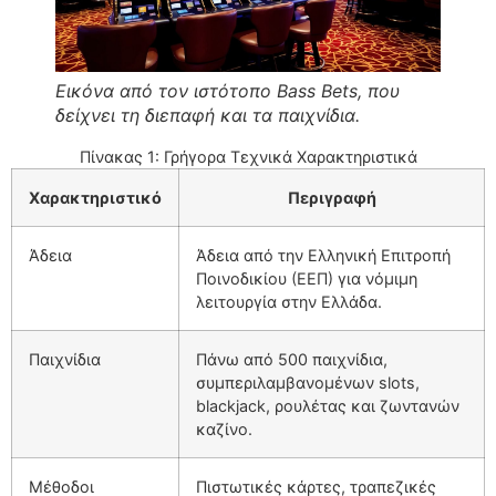
Εικόνα από τον ιστότοπο Bass Bets, που
δείχνει τη διεπαφή και τα παιχνίδια.
Πίνακας 1: Γρήγορα Τεχνικά Χαρακτηριστικά
Χαρακτηριστικό
Περιγραφή
Άδεια
Άδεια από την Ελληνική Επιτροπή
Ποινοδικίου (ΕΕΠ) για νόμιμη
λειτουργία στην Ελλάδα.
Παιχνίδια
Πάνω από 500 παιχνίδια,
συμπεριλαμβανομένων slots,
blackjack, ρουλέτας και ζωντανών
καζίνο.
Μέθοδοι
Πιστωτικές κάρτες, τραπεζικές