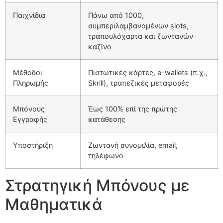
Παιχνίδια
Πάνω από 1000,
συμπεριλαμβανομένων slots,
τραπουλόχαρτα και ζωντανών
καζίνο
Μέθοδοι
Πιστωτικές κάρτες, e-wallets (π.χ.,
Πληρωμής
Skrill), τραπεζικές μεταφορές
Μπόνους
Έως 100% επί της πρώτης
Εγγραφής
κατάθεσης
Υποστήριξη
Ζωντανή συνομιλία, email,
τηλέφωνο
Στρατηγική Μπόνους με
Μαθηματικά